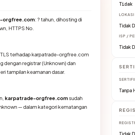
Tidak
LOKASI
e-orgfree.com
: ? tahun, dihosting di
Tidak D
wn, HTTPS No.
ISP / P
Tidak D
TLS terhadap karpatrade-orgfree.com
 dengan registrar (Unknown) dan
SERTI
eri tampilan keamanan dasar.
SERTIFI
Tanpa 
an,
karpatrade-orgfree.com
sudah
i Unknown — dalam kategori kematangan
REGI
REGIST
Tidak D