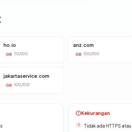
t
ho.io
anz.com
70/100
100/100
GB
GB
jakartaservice.com
100/100
GB
Kekurangan
es
Tidak ada HTTPS atau s