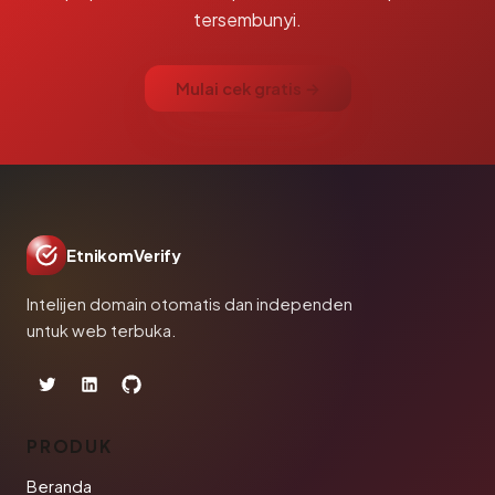
tersembunyi.
Mulai cek gratis →
EtnikomVerify
Intelijen domain otomatis dan independen
untuk web terbuka.
PRODUK
Beranda