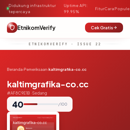
Didukung infrastruktur
Uptime API:
·
Fitur
Cara
Popule
tepercaya
99.95%
EtnikomVerify
Cek Gratis
ETNIKOMVERIFY · ISSUE 22
Beranda
›
Pemeriksaan
›
kaltimgrafika-co.cc
kaltimgrafika-co.cc
#AF8C9E1B · Sedang
40
/ 100