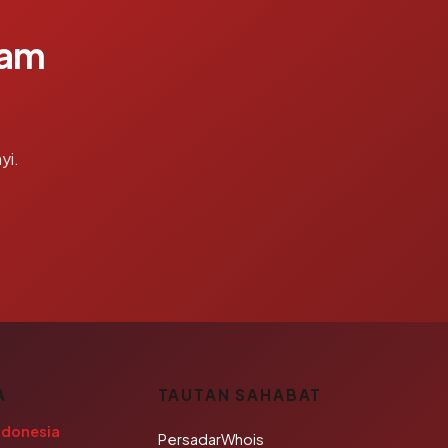
lam
yi.
A
TAUTAN SAHABAT
ndonesia
PersadarWhois