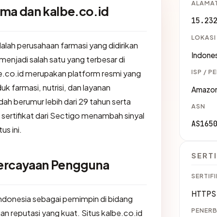
ALAMAT
rma dan kalbe.co.id
15.23
LOKASI
alah perusahaan farmasi yang didirikan
Indones
menjadi salah satu yang terbesar di
ISP / P
be.co.id merupakan platform resmi yang
k farmasi, nutrisi, dan layanan
Amazo
h berumur lebih dari 29 tahun serta
ASN
rtifikat dari Sectigo menambah sinyal
AS165
s ini.
SERTI
percayaan Pengguna
SERTIFI
HTTPS 
 Indonesia sebagai pemimpin di bidang
PENERB
n reputasi yang kuat. Situs kalbe.co.id