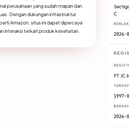
ional perusahaan yang sudah mapan dan
Sectigo
C
uas. Dengan dukungan infrastruktur
erti Amazon, situs ini dapat dipercaya
BERLAK
n interaksi terkait produk kesehatan.
2026-
REGI
REGIST
PT JC I
TERDAF
1997-
BERAKH
2026-