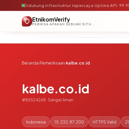
Didukung infrastruktur tepercaya
·
Uptime API: 99.
EtnikomVerify
PERIKSA APAKAH SEBUAH SITUS AMAN, TEPERCAYA, DAN TERVERIFIKASI DALAM HITUNGAN DETIK.
Beranda
›
Pemeriksaan
›
kalbe.co.id
kalbe.co.id
#85524268 · Sangat Aman
Indonesia
15.232.87.200
HTTPS Valid
2