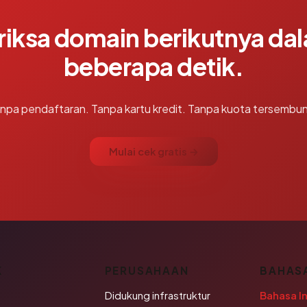
riksa domain berikutnya da
beberapa detik.
npa pendaftaran. Tanpa kartu kredit. Tanpa kuota tersembun
Mulai cek gratis →
K
PERUSAHAAN
BAHAS
Didukung infrastruktur
Bahasa I