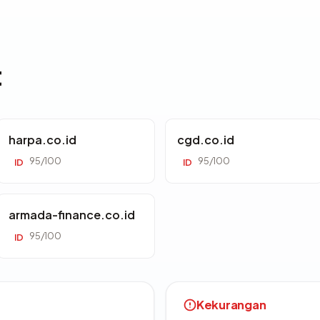
t
harpa.co.id
cgd.co.id
95/100
95/100
ID
ID
armada-finance.co.id
95/100
ID
Kekurangan