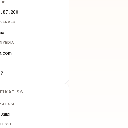
 IP
2.87.200
 SERVER
ia
ENYEDIA
n.com
09
FIKAT SSL
KAT SSL
Valid
IT SSL