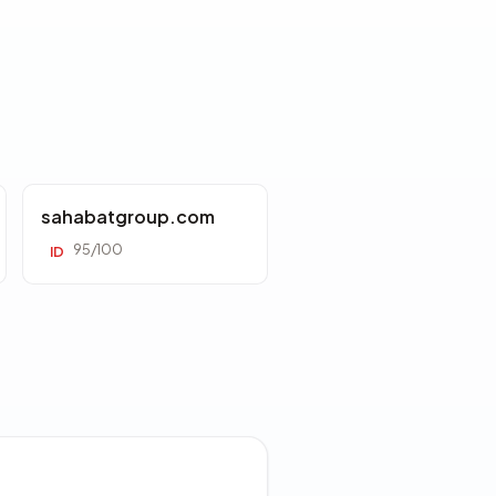
sahabatgroup.com
95/100
ID