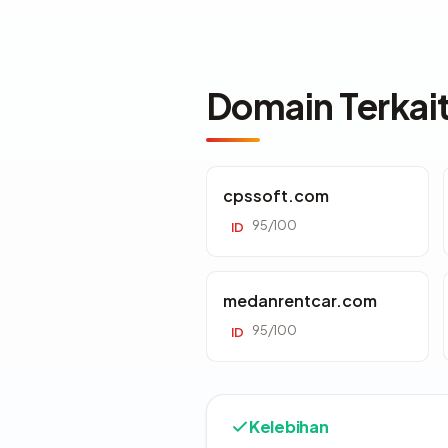
Domain Terkai
cpssoft.com
95/100
ID
medanrentcar.com
95/100
ID
Kelebihan