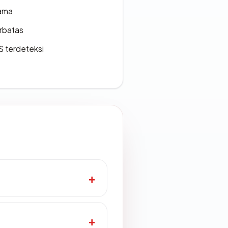
lama
erbatas
S terdeteksi