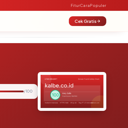
Fitur
Cara
Populer
Cek Gratis
/ 100