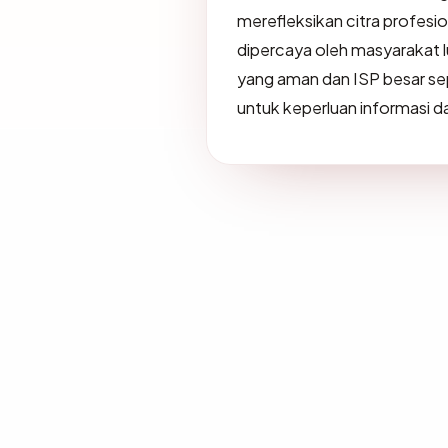
merefleksikan citra profes
dipercaya oleh masyarakat l
yang aman dan ISP besar sep
untuk keperluan informasi da