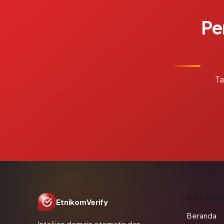
Pe
Ta
PRODU
EtnikomVerify
Beranda