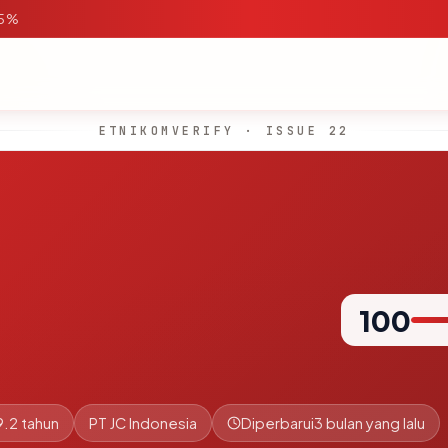
95%
ETNIKOMVERIFY · ISSUE 22
100
9.2 tahun
PT JC Indonesia
Diperbarui
3 bulan yang lalu