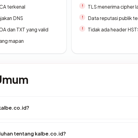
 CA terkenal
TLS menerima cipher 
ajakan DNS
Data reputasi publik t
A dan TXT yang valid
Tidak ada header HST
 yang mapan
 Umum
kalbe.co.id?
luhan tentang kalbe.co.id?