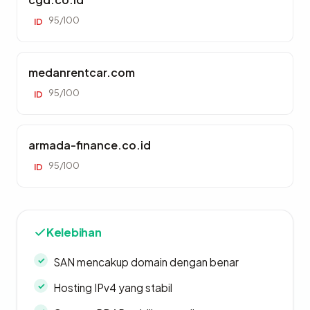
95/100
ID
medanrentcar.com
95/100
ID
armada-finance.co.id
95/100
ID
Kelebihan
SAN mencakup domain dengan benar
Hosting IPv4 yang stabil