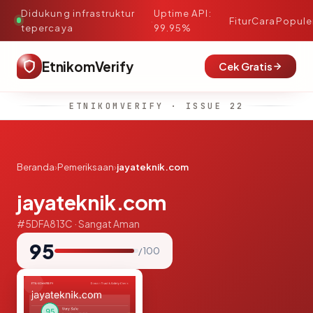
Didukung infrastruktur
Uptime API:
·
Fitur
Cara
Popule
tepercaya
99.95%
EtnikomVerify
Cek Gratis
ETNIKOMVERIFY · ISSUE 22
Beranda
›
Pemeriksaan
›
jayateknik.com
jayateknik.com
#5DFA813C · Sangat Aman
95
/ 100