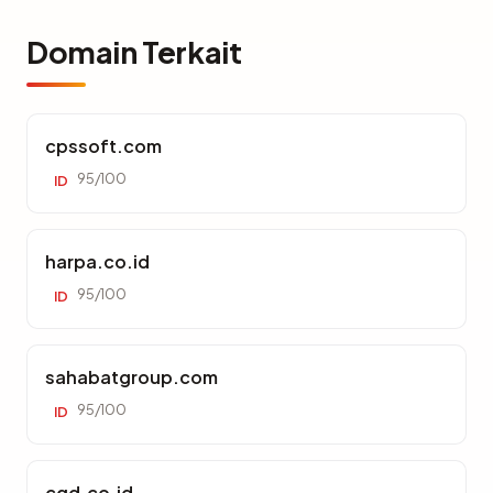
Domain Terkait
cpssoft.com
95/100
ID
harpa.co.id
95/100
ID
sahabatgroup.com
95/100
ID
cgd.co.id