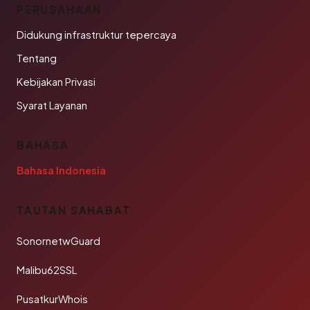
PERUSAHAAN
Didukung infrastruktur tepercaya
Tentang
Kebijakan Privasi
Syarat Layanan
BAHASA
Bahasa Indonesia
TAUTAN SAHABAT
SonornetwGuard
Malibu62SSL
PusatkurWhois