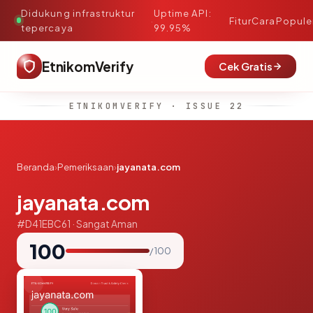
Didukung infrastruktur
Uptime API:
·
Fitur
Cara
Popule
tepercaya
99.95%
EtnikomVerify
Cek Gratis
ETNIKOMVERIFY · ISSUE 22
Beranda
›
Pemeriksaan
›
jayanata.com
jayanata.com
#D41EBC61 · Sangat Aman
100
/ 100