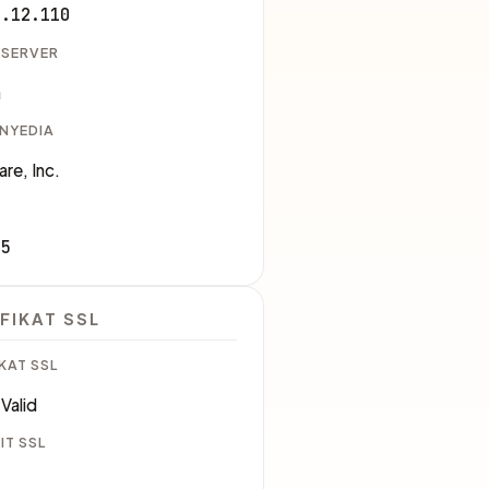
1.12.110
 SERVER
a
ENYEDIA
are, Inc.
35
FIKAT SSL
KAT SSL
Valid
IT SSL