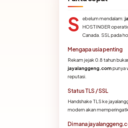
S
ebelum mendalam:
j
HOSTINGER operations
Canada. SSL pada ho
Mengapa usia penting
Rekam jejak 0.8 tahun bukan 
jayalanggeng.com
punya 
reputasi.
Status TLS / SSL
Handshake TLS ke jayalan
modern akan memperingatkan
Di mana jayalanggeng.c