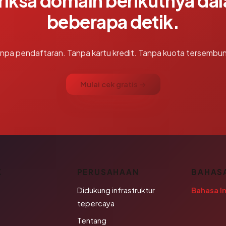
riksa domain berikutnya da
beberapa detik.
npa pendaftaran. Tanpa kartu kredit. Tanpa kuota tersembun
Mulai cek gratis →
K
PERUSAHAAN
BAHAS
Didukung infrastruktur
Bahasa I
tepercaya
Tentang