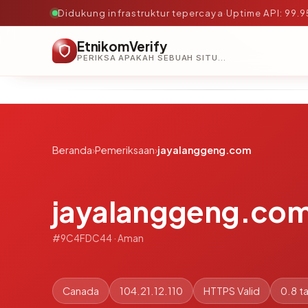
Didukung infrastruktur tepercaya
·
Uptime API: 99.
EtnikomVerify
PERIKSA APAKAH SEBUAH SITUS AMAN, TEPERCAYA, DAN TERVERIFIKASI DALAM HITUNGAN DETIK.
Beranda
›
Pemeriksaan
›
jayalanggeng.com
jayalanggeng.co
#9C4FDC44 · Aman
Canada
104.21.12.110
HTTPS Valid
0.8 t