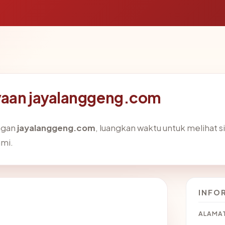
yaan jayalanggeng.com
ngan
jayalanggeng.com
, luangkan waktu untuk melihat s
mi.
INFO
ALAMAT