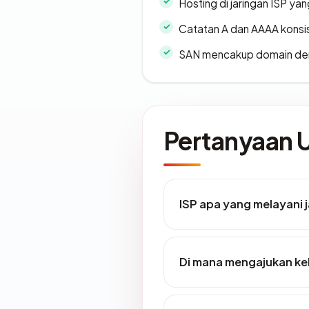
Hosting di jaringan ISP y
Catatan A dan AAAA konsi
SAN mencakup domain de
Pertanyaan
ISP apa yang melayani
Di mana mengajukan ke