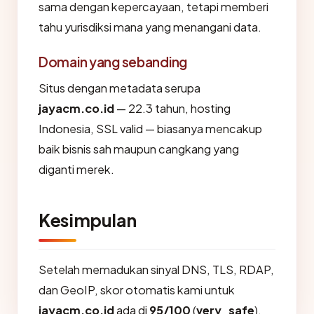
sama dengan kepercayaan, tetapi memberi
tahu yurisdiksi mana yang menangani data.
Domain yang sebanding
Situs dengan metadata serupa
jayacm.co.id
— 22.3 tahun, hosting
Indonesia, SSL valid — biasanya mencakup
baik bisnis sah maupun cangkang yang
diganti merek.
Kesimpulan
Setelah memadukan sinyal DNS, TLS, RDAP,
dan GeoIP, skor otomatis kami untuk
jayacm.co.id
ada di
95/100
(
very_safe
).