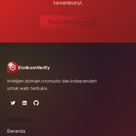
tersembunyi.
Mulai cek gratis →
EtnikomVerify
Intelijen domain otomatis dan independen
untuk web terbuka.
PRODUK
Beranda