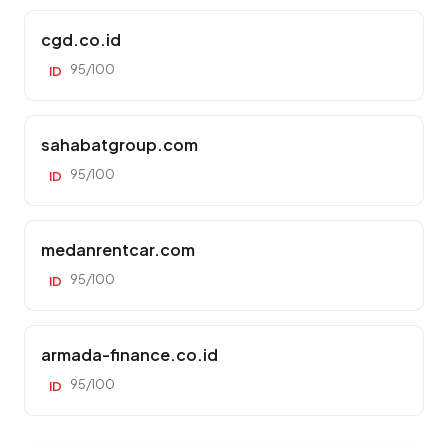
cgd.co.id
95/100
ID
sahabatgroup.com
95/100
ID
medanrentcar.com
95/100
ID
armada-finance.co.id
95/100
ID