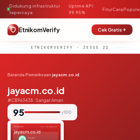
Didukung infrastruktur
Uptime API:
·
Fitur
Cara
Popule
tepercaya
99.95%
EtnikomVerify
Cek Gratis
ETNIKOMVERIFY · ISSUE 22
Beranda
›
Pemeriksaan
›
jayacm.co.id
jayacm.co.id
#CB963438 · Sangat Aman
95
/ 100