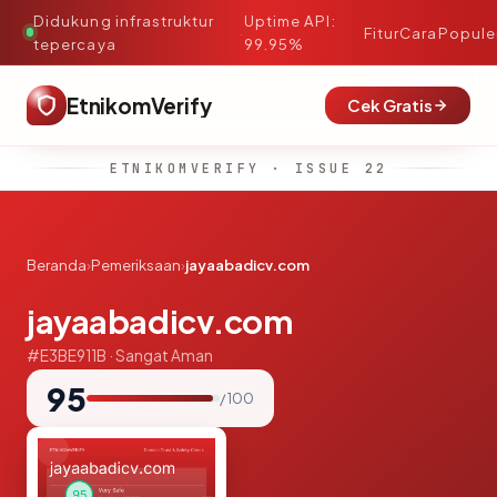
Didukung infrastruktur
Uptime API:
·
Fitur
Cara
Popule
tepercaya
99.95%
EtnikomVerify
Cek Gratis
ETNIKOMVERIFY · ISSUE 22
Beranda
›
Pemeriksaan
›
jayaabadicv.com
jayaabadicv.com
#E3BE911B · Sangat Aman
95
/ 100