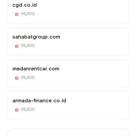
cgd.co.id
95/100
ID
sahabatgroup.com
95/100
ID
medanrentcar.com
95/100
ID
armada-finance.co.id
95/100
ID