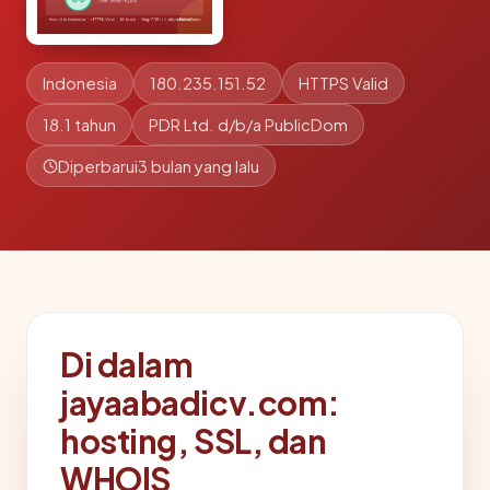
Indonesia
180.235.151.52
HTTPS Valid
18.1 tahun
PDR Ltd. d/b/a PublicDom
Diperbarui
3 bulan yang lalu
Di dalam
jayaabadicv.com:
hosting, SSL, dan
WHOIS