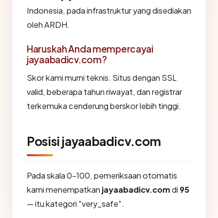
Indonesia, pada infrastruktur yang disediakan
oleh ARDH.
Haruskah Anda mempercayai
jayaabadicv.com?
Skor kami murni teknis. Situs dengan SSL
valid, beberapa tahun riwayat, dan registrar
terkemuka cenderung berskor lebih tinggi.
Posisi jayaabadicv.com
Pada skala 0-100, pemeriksaan otomatis
kami menempatkan
jayaabadicv.com
di
95
— itu kategori "very_safe".