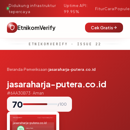
Didukung infrastruktur
Uptime API:
·
Fitur
Cara
Popule
tepercaya
99.95%
EtnikomVerify
Cek Gratis
ETNIKOMVERIFY · ISSUE 22
Beranda
›
Pemeriksaan
›
jasaraharja-putera.co.id
jasaraharja-putera.co.id
#6AA30B73 · Aman
70
/ 100