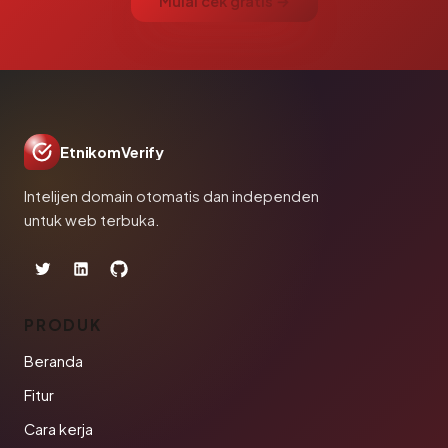
Mulai cek gratis →
EtnikomVerify
Intelijen domain otomatis dan independen
untuk web terbuka.
PRODUK
Beranda
Fitur
Cara kerja