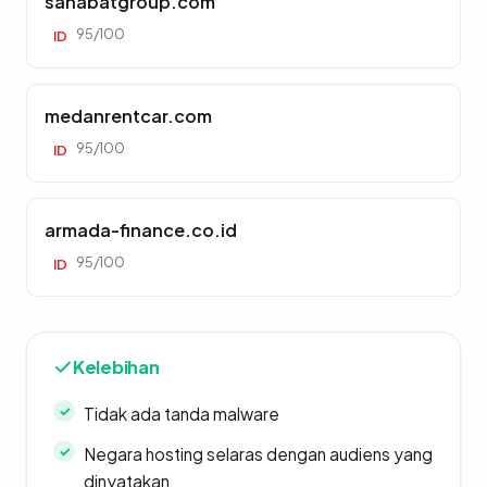
sahabatgroup.com
95/100
ID
medanrentcar.com
95/100
ID
armada-finance.co.id
95/100
ID
Kelebihan
Tidak ada tanda malware
Negara hosting selaras dengan audiens yang
dinyatakan