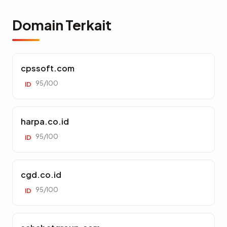
Domain Terkait
cpssoft.com
95/100
ID
harpa.co.id
95/100
ID
cgd.co.id
95/100
ID