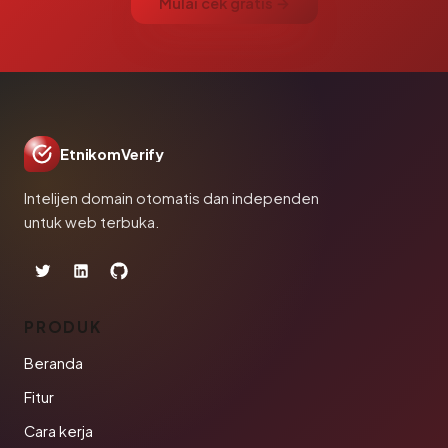
Mulai cek gratis →
EtnikomVerify
Intelijen domain otomatis dan independen
untuk web terbuka.
PRODUK
Beranda
Fitur
Cara kerja