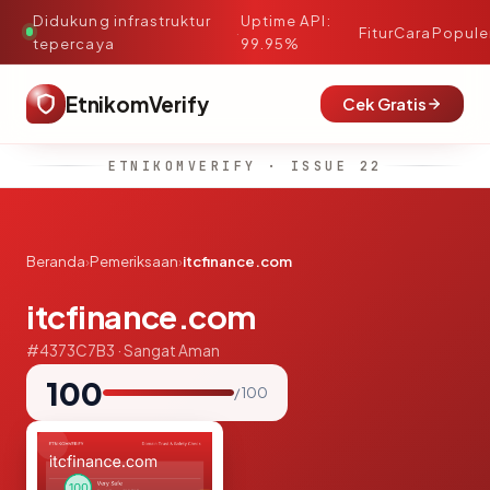
Didukung infrastruktur
Uptime API:
·
Fitur
Cara
Popule
tepercaya
99.95%
EtnikomVerify
Cek Gratis
ETNIKOMVERIFY · ISSUE 22
Beranda
›
Pemeriksaan
›
itcfinance.com
itcfinance.com
#4373C7B3 · Sangat Aman
100
/ 100