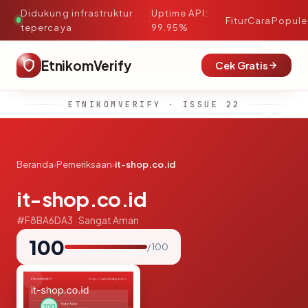
Didukung infrastruktur
Uptime API:
·
Fitur
Cara
Popule
tepercaya
99.95%
EtnikomVerify
Cek Gratis
ETNIKOMVERIFY · ISSUE 22
Beranda
›
Pemeriksaan
›
it-shop.co.id
it-shop.co.id
#F8BA6DA3 · Sangat Aman
100
/ 100