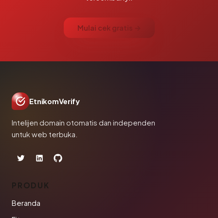
Mulai cek gratis →
EtnikomVerify
Intelijen domain otomatis dan independen
untuk web terbuka.
PRODUK
Beranda