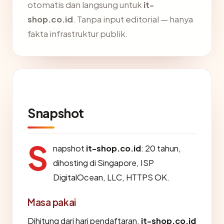
otomatis dan langsung untuk
it-
shop.co.id
. Tanpa input editorial — hanya
fakta infrastruktur publik.
Snapshot
S
napshot
it-shop.co.id
: 20 tahun,
dihosting di Singapore, ISP
DigitalOcean, LLC, HTTPS OK.
Masa pakai
Dihitung dari hari pendaftaran,
it-shop.co.id