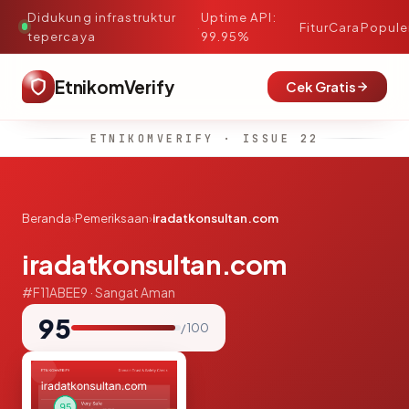
Didukung infrastruktur
Uptime API:
·
Fitur
Cara
Popule
tepercaya
99.95%
EtnikomVerify
Cek Gratis
ETNIKOMVERIFY · ISSUE 22
Beranda
›
Pemeriksaan
›
iradatkonsultan.com
iradatkonsultan.com
#F11ABEE9 · Sangat Aman
95
/ 100