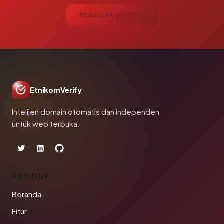
Mulai cek gratis →
EtnikomVerify
Intelijen domain otomatis dan independen
untuk web terbuka.
PRODUK
Beranda
Fitur