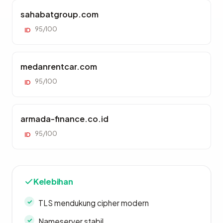
sahabatgroup.com
95/100
ID
medanrentcar.com
95/100
ID
armada-finance.co.id
95/100
ID
Kelebihan
TLS mendukung cipher modern
Nameserver stabil