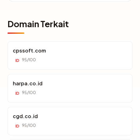
Domain Terkait
cpssoft.com
95/100
ID
harpa.co.id
95/100
ID
cgd.co.id
95/100
ID