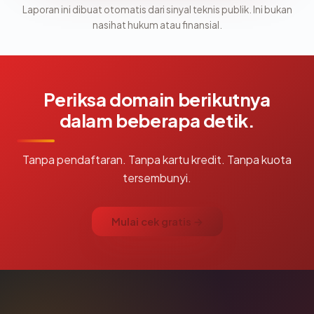
Laporan ini dibuat otomatis dari sinyal teknis publik. Ini bukan
nasihat hukum atau finansial.
Periksa domain berikutnya
dalam beberapa detik.
Tanpa pendaftaran. Tanpa kartu kredit. Tanpa kuota
tersembunyi.
Mulai cek gratis →