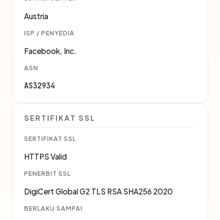
Austria
ISP / PENYEDIA
Facebook, Inc.
ASN
AS32934
SERTIFIKAT SSL
SERTIFIKAT SSL
HTTPS Valid
PENERBIT SSL
DigiCert Global G2 TLS RSA SHA256 2020
BERLAKU SAMPAI