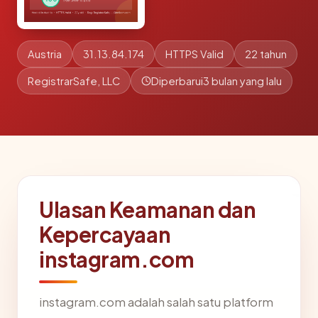
Austria
31.13.84.174
HTTPS Valid
22 tahun
RegistrarSafe, LLC
Diperbarui
3 bulan yang lalu
Ulasan Keamanan dan
Kepercayaan
instagram.com
instagram.com adalah salah satu platform