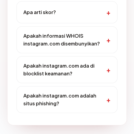
Apa arti skor?
Apakah informasi WHOIS
instagram.com disembunyikan?
Apakah instagram.com ada di
blocklist keamanan?
Apakah instagram.com adalah
situs phishing?