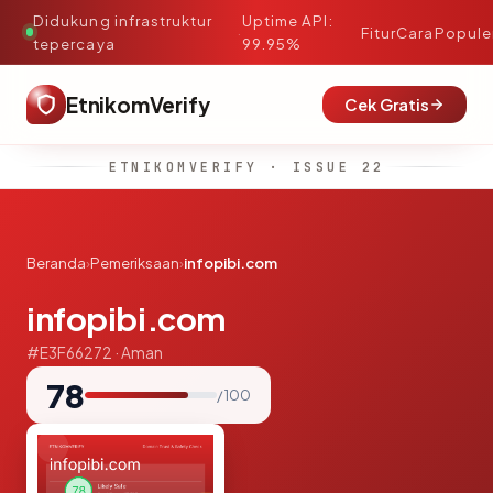
Didukung infrastruktur
Uptime API:
·
Fitur
Cara
Popule
tepercaya
99.95%
EtnikomVerify
Cek Gratis
ETNIKOMVERIFY · ISSUE 22
Beranda
›
Pemeriksaan
›
infopibi.com
infopibi.com
#E3F66272 · Aman
78
/ 100