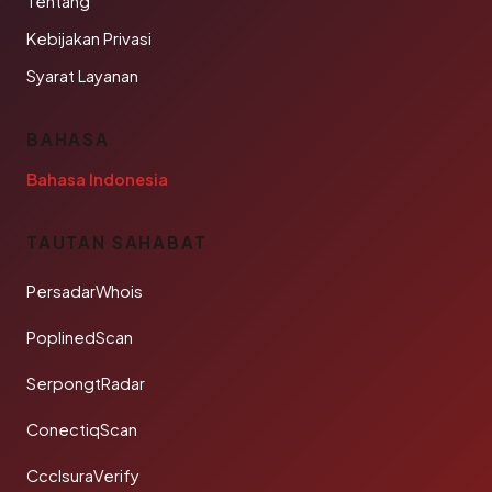
Tentang
Kebijakan Privasi
Syarat Layanan
BAHASA
Bahasa Indonesia
TAUTAN SAHABAT
PersadarWhois
PoplinedScan
SerpongtRadar
ConectiqScan
CcclsuraVerify