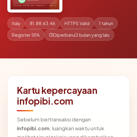
Italy
81.88.63.46
HTTPS Valid
1 tahun
Register SPA
Diperbarui
3 bulan yang lalu
Kartu kepercayaan
infopibi.com
Sebelum bertransaksi dengan
infopibi.com
, luangkan waktu untuk