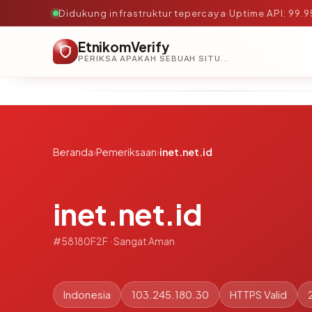
Didukung infrastruktur tepercaya
·
Uptime API: 99.
EtnikomVerify
PERIKSA APAKAH SEBUAH SITUS AMAN, TEPERCAYA, DAN TERVERIFIKASI DALAM HITUNGAN DETIK.
Beranda
›
Pemeriksaan
›
inet.net.id
inet.net.id
#58180F2F · Sangat Aman
Indonesia
103.245.180.30
HTTPS Valid