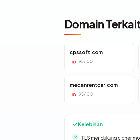
Domain Terkai
cpssoft.com
95/100
ID
medanrentcar.com
95/100
ID
Kelebihan
TLS mendukung cipher m