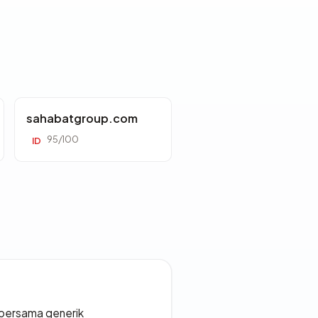
sahabatgroup.com
95/100
ID
bersama generik