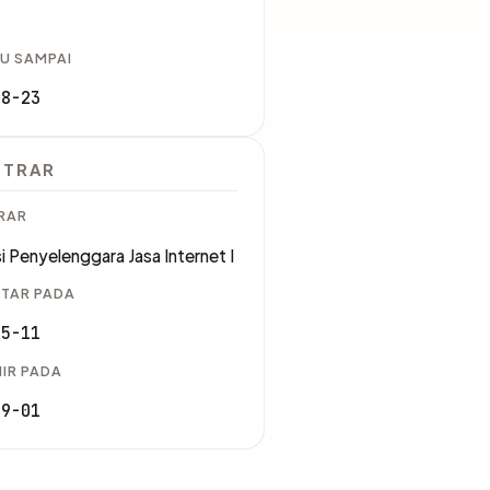
U SAMPAI
08-23
STRAR
RAR
i Penyelenggara Jasa Internet I
TAR PADA
05-11
IR PADA
09-01