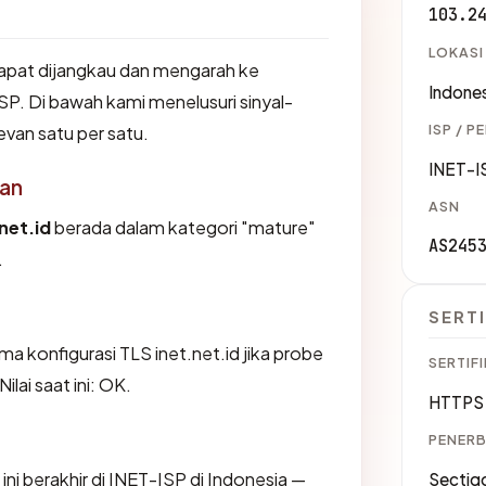
103.2
LOKASI
apat dijangkau dan mengarah ke
Indones
SP. Di bawah kami menelusuri sinyal-
ISP / P
levan satu per satu.
INET-I
an
ASN
net.id
berada dalam kategori "mature"
AS245
.
SERTI
 konfigurasi TLS inet.net.id jika probe
SERTIFI
lai saat ini: OK.
HTTPS 
PENERB
t ini berakhir di INET-ISP di Indonesia —
Sectigo