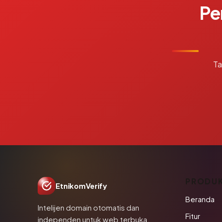
Pe
Ta
PRODU
EtnikomVerify
Beranda
Intelijen domain otomatis dan
Fitur
independen untuk web terbuka.