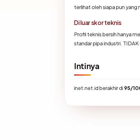
terlihat oleh siapa pun yang
Di luar skor teknis
Profil teknis bersih hanya 
standar pipa industri. TIDA
Intinya
inet.net.id berakhir di
95/10