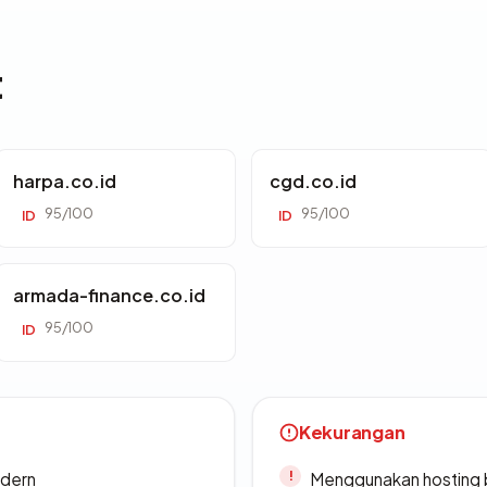
t
harpa.co.id
cgd.co.id
95/100
95/100
ID
ID
armada-finance.co.id
95/100
ID
Kekurangan
odern
Menggunakan hosting 