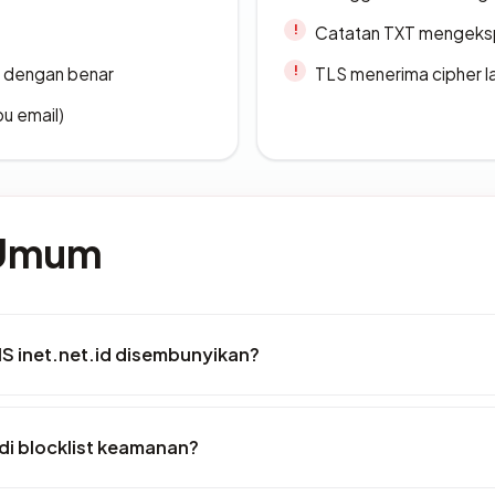
Catatan TXT mengeksp
i dengan benar
TLS menerima cipher 
u email)
 Umum
S inet.net.id disembunyikan?
 di blocklist keamanan?