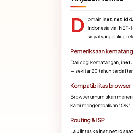
D
omain
inet.net.id
d
Indonesia via INET-I
sinyal yang paling re
Pemeriksaan kematang
Dari segi kematangan,
inet.
— sekitar 20 tahun terdaftar
Kompatibilitas browser
Browser umum akan menerima
kami mengembalikan "OK". Ni
Routing & ISP
Lalu lintas ke inet.net.id saa