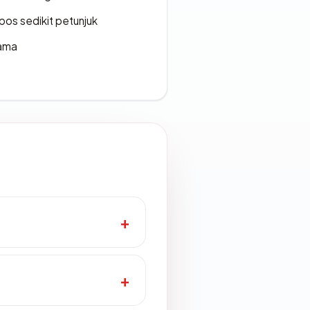
os sedikit petunjuk
lama