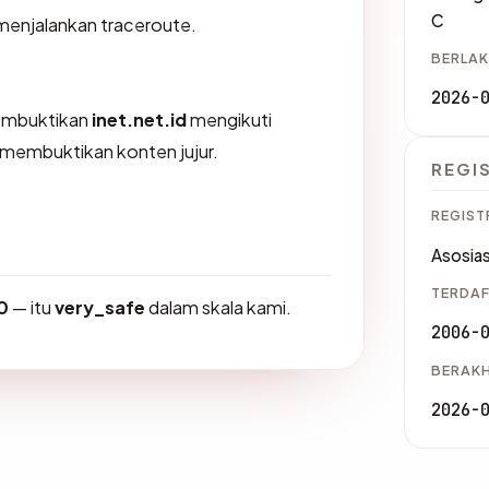
C
 menjalankan traceroute.
BERLAK
2026-
membuktikan
inet.net.id
mengikuti
K membuktikan konten jujur.
REGI
REGIST
Asosias
TERDAF
0
— itu
very_safe
dalam skala kami.
2006-
BERAKH
2026-