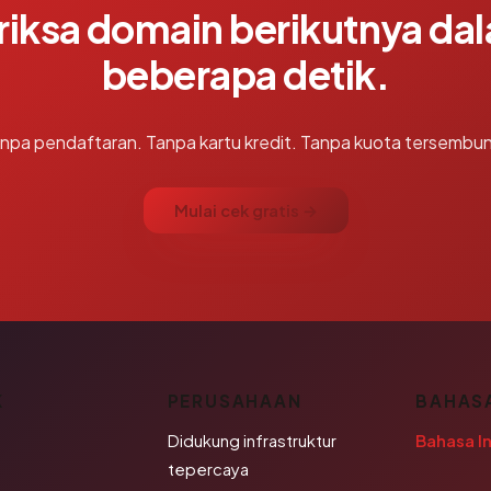
riksa domain berikutnya da
beberapa detik.
npa pendaftaran. Tanpa kartu kredit. Tanpa kuota tersembun
Mulai cek gratis →
K
PERUSAHAAN
BAHAS
Didukung infrastruktur
Bahasa I
tepercaya