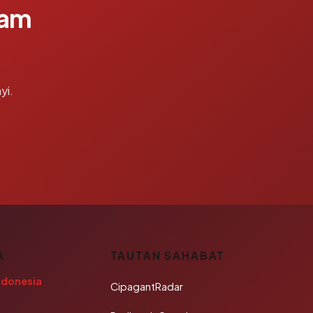
lam
yi.
A
TAUTAN SAHABAT
ndonesia
CipagantRadar