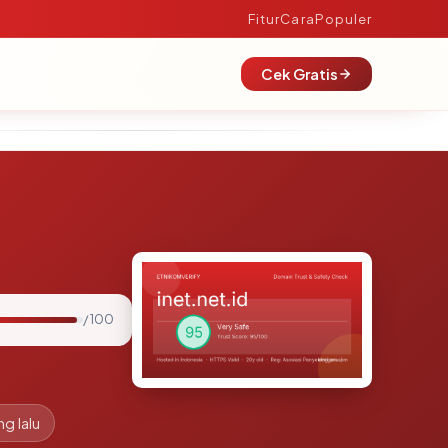
Fitur
Cara
Populer
Cek Gratis
/ 100
ng lalu