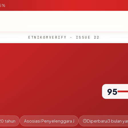
95%
ETNIKOMVERIFY · ISSUE 22
95
20 tahun
Asosiasi Penyelenggara J
Diperbarui
3 bulan ya