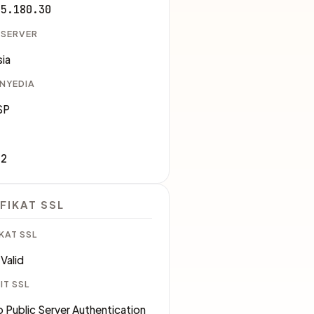
45.180.30
 SERVER
ia
ENYEDIA
SP
32
FIKAT SSL
KAT SSL
Valid
IT SSL
 Public Server Authentication