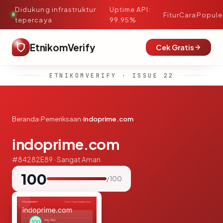
Didukung infrastruktur
Uptime API:
·
Fitur
Cara
Popule
tepercaya
99.95%
EtnikomVerify
Cek Gratis
ETNIKOMVERIFY · ISSUE 22
Beranda
›
Pemeriksaan
›
indoprime.com
indoprime.com
#84282E89 · Sangat Aman
100
/ 100