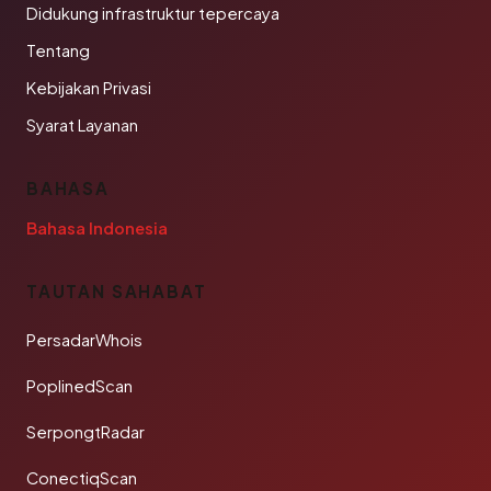
Didukung infrastruktur tepercaya
Tentang
Kebijakan Privasi
Syarat Layanan
BAHASA
Bahasa Indonesia
TAUTAN SAHABAT
PersadarWhois
PoplinedScan
SerpongtRadar
ConectiqScan