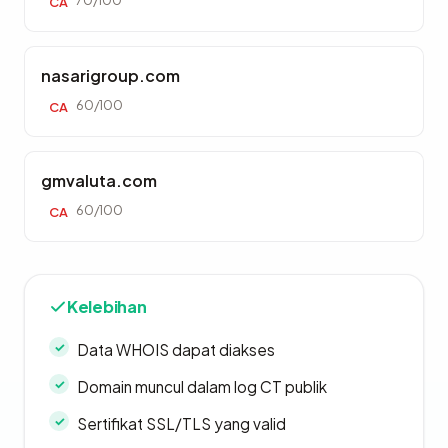
70/100
CA
nasarigroup.com
60/100
CA
gmvaluta.com
60/100
CA
Kelebihan
Data WHOIS dapat diakses
Domain muncul dalam log CT publik
Sertifikat SSL/TLS yang valid