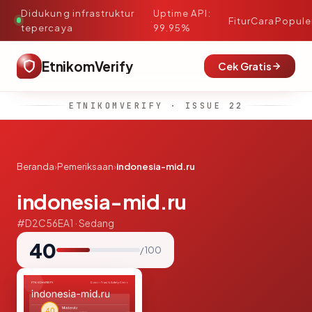
Didukung infrastruktur
Uptime API:
·
Fitur
Cara
Popule
tepercaya
99.95%
EtnikomVerify
Cek Gratis
ETNIKOMVERIFY · ISSUE 22
Beranda
›
Pemeriksaan
›
indonesia-mid.ru
indonesia-mid.ru
#D2C56EA1 · Sedang
40
/ 100