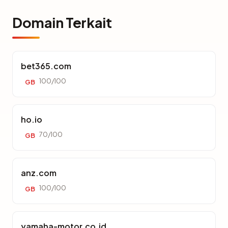
Domain Terkait
bet365.com
100/100
GB
ho.io
70/100
GB
anz.com
100/100
GB
yamaha-motor.co.id