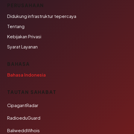
PERUSAHAAN
Didukung infrastruktur tepercaya
Tentang
Kebijakan Privasi
Syarat Layanan
BAHASA
Bahasa Indonesia
TAUTAN SAHABAT
CipagantRadar
RadioeduGuard
BaliweddWhois