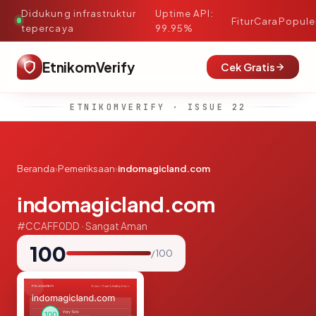
Didukung infrastruktur
Uptime API:
·
Fitur
Cara
Popule
tepercaya
99.95%
EtnikomVerify
Cek Gratis
ETNIKOMVERIFY · ISSUE 22
Beranda
›
Pemeriksaan
›
indomagicland.com
indomagicland.com
#CCAFF0DD · Sangat Aman
100
/ 100