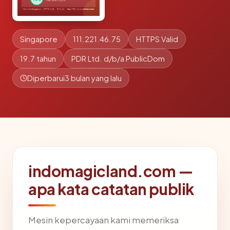
Singapore
111.221.46.75
HTTPS Valid
19.7 tahun
PDR Ltd. d/b/a PublicDom
Diperbarui
3 bulan yang lalu
indomagicland.com —
apa kata catatan publik
Mesin kepercayaan kami memeriksa