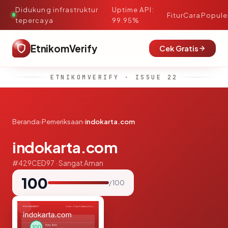
Didukung infrastruktur
Uptime API:
·
Fitur
Cara
Popule
tepercaya
99.95%
EtnikomVerify
Cek Gratis
ETNIKOMVERIFY · ISSUE 22
Beranda
›
Pemeriksaan
›
indokarta.com
indokarta.com
#429CED97 · Sangat Aman
100
/ 100