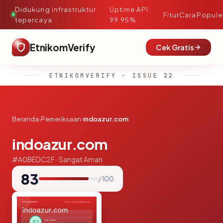
Didukung infrastruktur
Uptime API:
·
Fitur
Cara
Popule
tepercaya
99.95%
EtnikomVerify
Cek Gratis
ETNIKOMVERIFY · ISSUE 22
Beranda
›
Pemeriksaan
›
indoazur.com
indoazur.com
#A0BEDC2F · Sangat Aman
83
/ 100