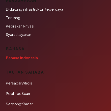
PERUSAHAAN
Didukung infrastruktur tepercaya
Tentang
Kebijakan Privasi
Syarat Layanan
BAHASA
Bahasa Indonesia
TAUTAN SAHABAT
PersadarWhois
PoplinedScan
SerpongtRadar