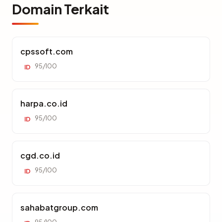
Domain Terkait
cpssoft.com
95/100
ID
harpa.co.id
95/100
ID
cgd.co.id
95/100
ID
sahabatgroup.com