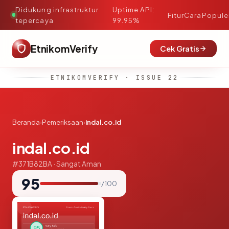
Didukung infrastruktur
Uptime API:
·
Fitur
Cara
Popule
tepercaya
99.95%
EtnikomVerify
Cek Gratis
ETNIKOMVERIFY · ISSUE 22
Beranda
›
Pemeriksaan
›
indal.co.id
indal.co.id
#371B82BA · Sangat Aman
95
/ 100