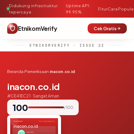
Didukung infrastruktur
Uptime API:
·
Fitur
Cara
Popule
tepercaya
99.95%
EtnikomVerify
Cek Gratis
ETNIKOMVERIFY · ISSUE 22
Beranda
›
Pemeriksaan
›
inacon.co.id
inacon.co.id
#CE41EC21 · Sangat Aman
100
/ 100