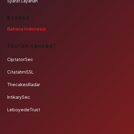
Syarat Layanan
BAHASA
Bahasa Indonesia
TAUTAN SAHABAT
CiptatorSec
CitatahmSSL
ThecakesRadar
IntikarySec
LeboyedeTrust