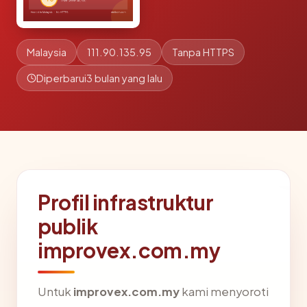
Malaysia
111.90.135.95
Tanpa HTTPS
Diperbarui
3 bulan yang lalu
Profil infrastruktur
publik
improvex.com.my
Untuk
improvex.com.my
kami menyoroti