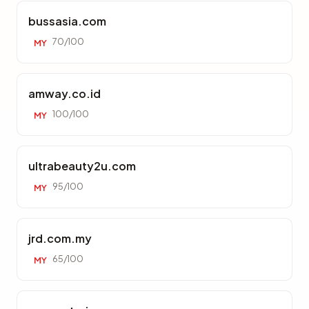
bussasia.com
70/100
MY
amway.co.id
100/100
MY
ultrabeauty2u.com
95/100
MY
jrd.com.my
65/100
MY