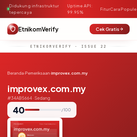
Didukung infrastruktur
Uptime API:
·
Fitur
Cara
Popule
tepercaya
99.95%
EtnikomVerify
Cek Gratis
ETNIKOMVERIFY · ISSUE 22
Beranda
›
Pemeriksaan
›
improvex.com.my
improvex.com.my
#34AB5664 · Sedang
40
/ 100