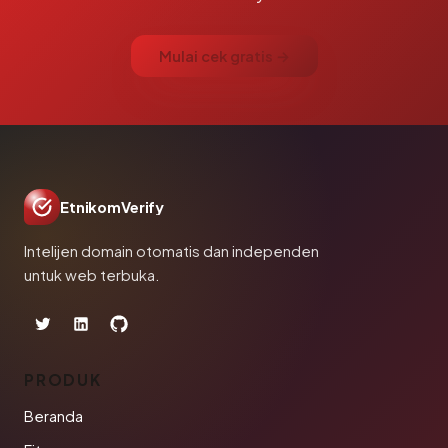
Mulai cek gratis →
EtnikomVerify
Intelijen domain otomatis dan independen
untuk web terbuka.
PRODUK
Beranda