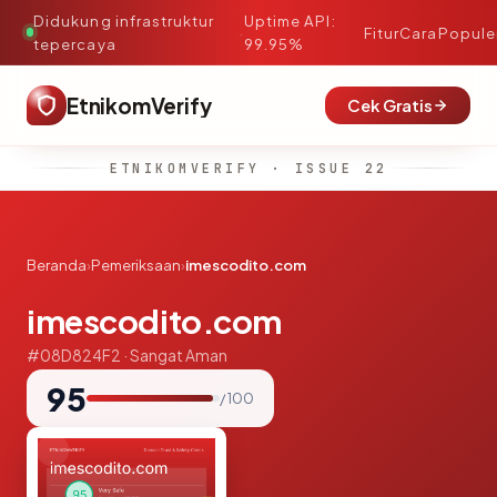
Didukung infrastruktur
Uptime API:
·
Fitur
Cara
Popule
tepercaya
99.95%
EtnikomVerify
Cek Gratis
ETNIKOMVERIFY · ISSUE 22
Beranda
›
Pemeriksaan
›
imescodito.com
imescodito.com
#08D824F2 · Sangat Aman
95
/ 100