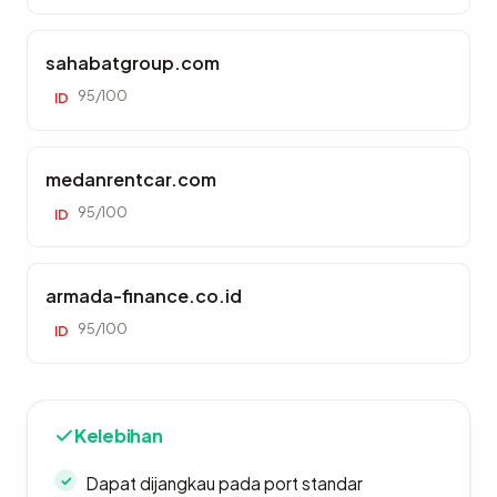
sahabatgroup.com
95/100
ID
medanrentcar.com
95/100
ID
armada-finance.co.id
95/100
ID
Kelebihan
Dapat dijangkau pada port standar