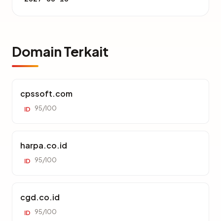
Domain Terkait
cpssoft.com
95/100
ID
harpa.co.id
95/100
ID
cgd.co.id
95/100
ID