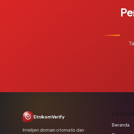
Pe
Ta
PRODU
EtnikomVerify
Beranda
Intelijen domain otomatis dan