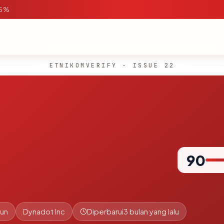
95%
ETNIKOMVERIFY · ISSUE 22
90
hun
Dynadot Inc
Diperbarui
3 bulan yang lalu