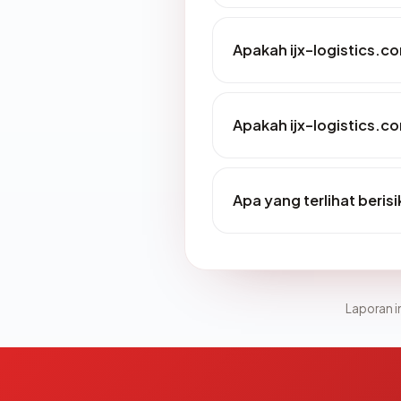
Apakah ijx-logistics.c
Apakah ijx-logistics.co
Apa yang terlihat beris
Laporan in