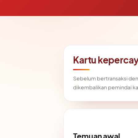
Kartu kepercay
Sebelum bertransaksi de
dikembalikan pemindai ka
Temuan awal