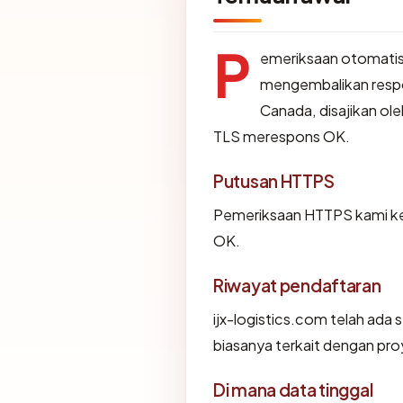
P
emeriksaan otomatis
mengembalikan resp
Canada, disajikan ol
TLS merespons OK.
Putusan HTTPS
Pemeriksaan HTTPS kami ke 
OK.
Riwayat pendaftaran
ijx-logistics.com telah ada
biasanya terkait dengan pr
Di mana data tinggal