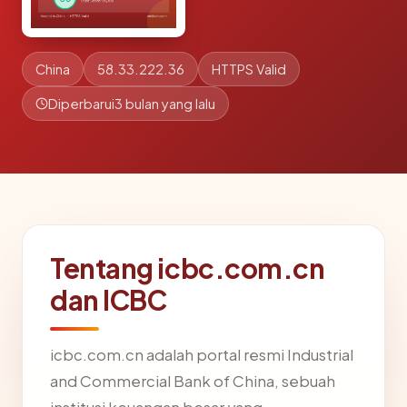
China
58.33.222.36
HTTPS Valid
Diperbarui
3 bulan yang lalu
Tentang icbc.com.cn
dan ICBC
icbc.com.cn adalah portal resmi Industrial
and Commercial Bank of China, sebuah