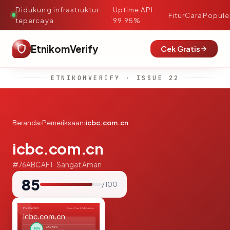
Didukung infrastruktur
Uptime API:
·
Fitur
Cara
Popule
tepercaya
99.95%
EtnikomVerify
Cek Gratis
ETNIKOMVERIFY · ISSUE 22
Beranda
›
Pemeriksaan
›
icbc.com.cn
icbc.com.cn
#76ABCAF1 · Sangat Aman
85
/ 100