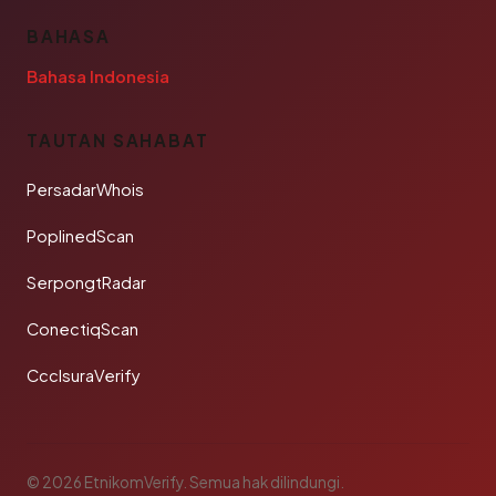
BAHASA
Bahasa Indonesia
TAUTAN SAHABAT
PersadarWhois
PoplinedScan
SerpongtRadar
ConectiqScan
CcclsuraVerify
© 2026 EtnikomVerify. Semua hak dilindungi.