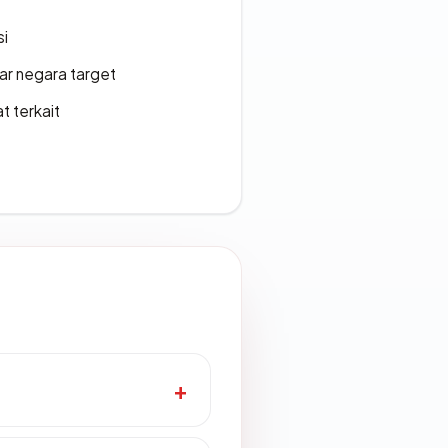
si
uar negara target
t terkait