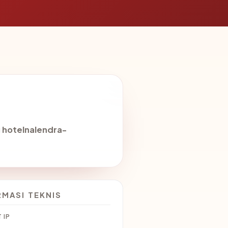
g
hotelnalendra-
RMASI TEKNIS
 IP