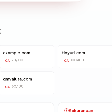
t
example.com
tinyurl.com
70/100
100/100
CA
CA
gmvaluta.com
60/100
CA
Kekurangan