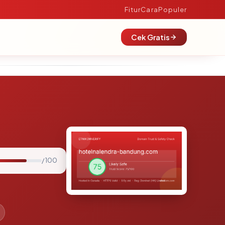
Fitur
Cara
Populer
Cek Gratis
/ 100