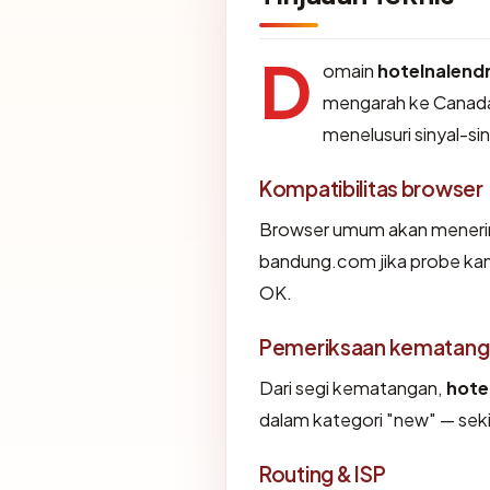
D
omain
hotelnalen
mengarah ke Canada 
menelusuri sinyal-sin
Kompatibilitas browser
Browser umum akan menerim
bandung.com jika probe kami
OK.
Pemeriksaan kematang
Dari segi kematangan,
hote
dalam kategori "new" — sekit
Routing & ISP