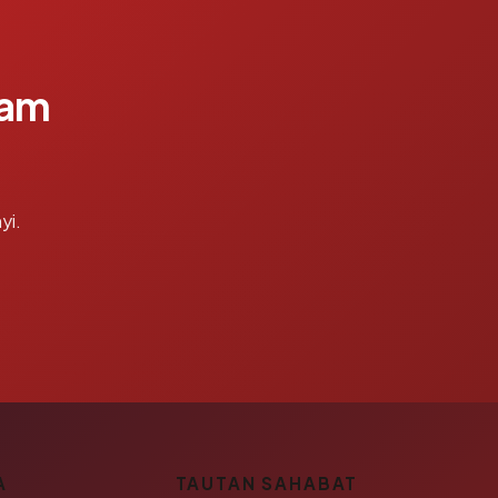
lam
yi.
A
TAUTAN SAHABAT