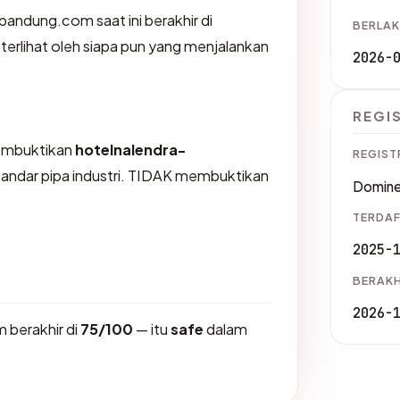
-bandung.com saat ini berakhir di
BERLAK
 terlihat oleh siapa pun yang menjalankan
2026-
REGI
membuktikan
hotelnalendra-
REGIST
tandar pipa industri. TIDAK membuktikan
Domine
TERDAF
2025-
BERAKH
2026-
 berakhir di
75/100
— itu
safe
dalam