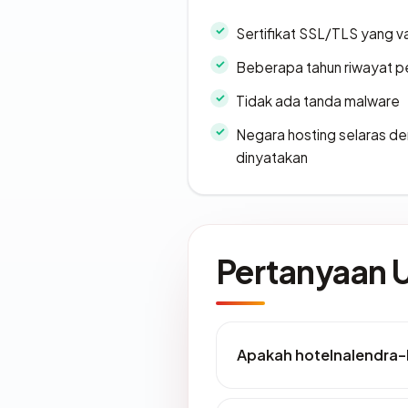
Sertifikat SSL/TLS yang va
Beberapa tahun riwayat p
Tidak ada tanda malware
Negara hosting selaras d
dinyatakan
Pertanyaan
Apakah hotelnalendra-