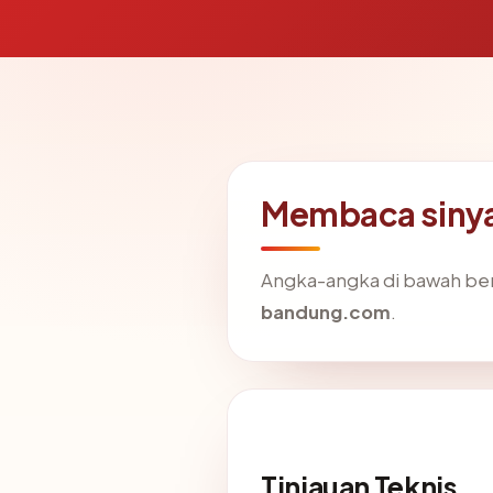
Membaca sinya
Angka-angka di bawah ber
bandung.com
.
Tinjauan Teknis