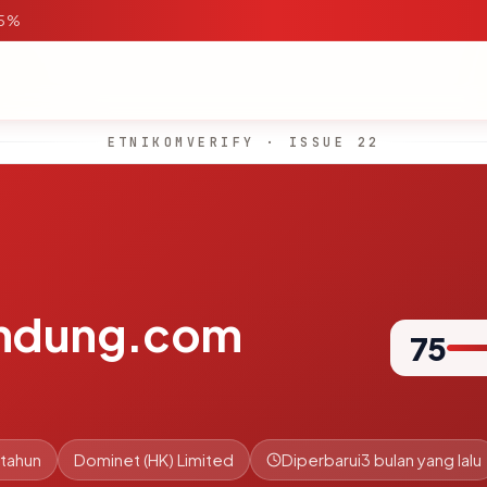
95%
ETNIKOMVERIFY · ISSUE 22
andung.com
75
 tahun
Dominet (HK) Limited
Diperbarui
3 bulan yang lalu