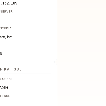
7.162.105
 SERVER
a
ENYEDIA
are, Inc.
35
FIKAT SSL
KAT SSL
Valid
IT SSL