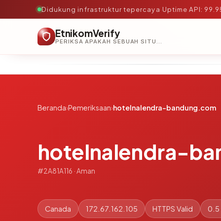
Didukung infrastruktur tepercaya
·
Uptime API: 99.
EtnikomVerify
PERIKSA APAKAH SEBUAH SITUS AMAN, TEPERCAYA, DAN TERVERIFIKASI DALAM HITUNGAN DETIK.
Beranda
›
Pemeriksaan
›
hotelnalendra-bandung.com
hotelnalendra-b
#2A81A116 · Aman
Canada
172.67.162.105
HTTPS Valid
0.5