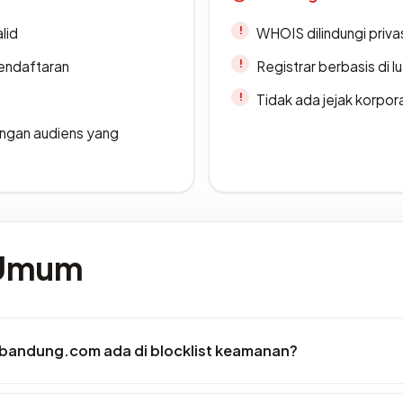
lid
WHOIS dilindungi priva
endaftaran
Registrar berbasis di l
Tidak ada jejak korpora
engan audiens yang
 Umum
bandung.com ada di blocklist keamanan?