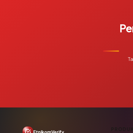
Pe
Ta
PRODU
EtnikomVerify