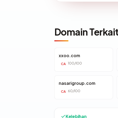
Domain Terkai
xxoo.com
100/100
CA
nasarigroup.com
60/100
CA
Kelebihan