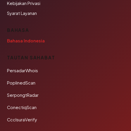
Kebijakan Privasi
Syarat Layanan
BAHASA
Bahasa Indonesia
TAUTAN SAHABAT
PersadarWhois
PoplinedScan
SerpongtRadar
ConectiqScan
CcclsuraVerify