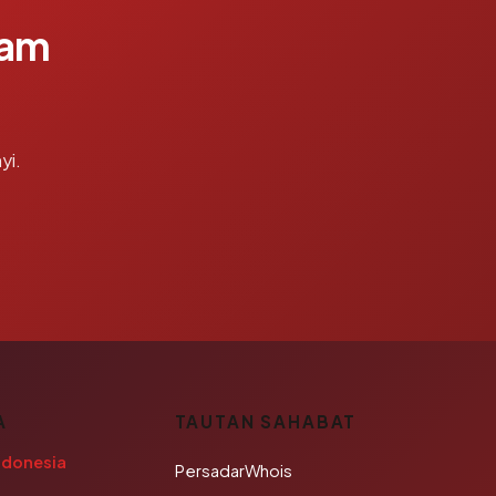
lam
yi.
A
TAUTAN SAHABAT
ndonesia
PersadarWhois