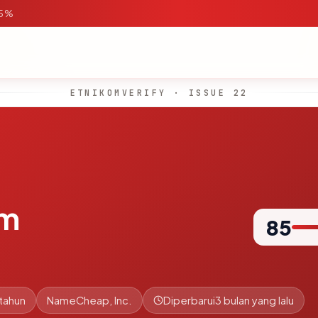
95%
ETNIKOMVERIFY · ISSUE 22
om
85
 tahun
NameCheap, Inc.
Diperbarui
3 bulan yang lalu