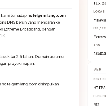
113.2
LOKASI
 kami terhadap
hotelgemilang.com
Malaysi
ons DNS bersih yang mengarah ke
ISP / P
oleh Extreme Broadband, dengan
OK.
Extrem
ASN
AS381
a sekitar 2.5 tahun. Domain berumur
engan proyek mapan.
SERTI
SERTIFI
 hotelgemilang.com disimpulkan
HTTPS 
PENERB
R12