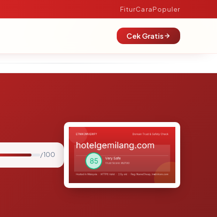
Fitur
Cara
Populer
Cek Gratis
/ 100