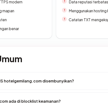
TTPS modern
Data reputasi terbata
ang mapan
Menggunakan hosting 
sten
Catatan TXT mengeksp
ngan benar
 Umum
IS hotelgemilang.com disembunyikan?
com ada di blocklist keamanan?