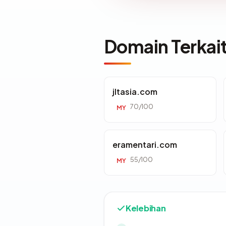
Domain Terkai
jltasia.com
70/100
MY
eramentari.com
55/100
MY
Kelebihan