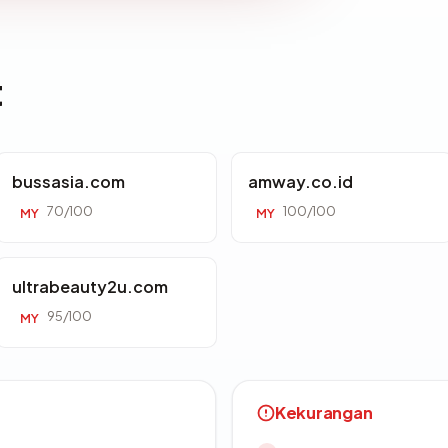
t
bussasia.com
amway.co.id
70/100
100/100
MY
MY
ultrabeauty2u.com
95/100
MY
Kekurangan