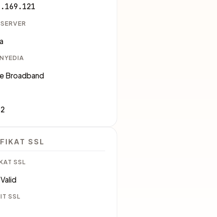
3.169.121
 SERVER
a
ENYEDIA
e Broadband
82
FIKAT SSL
KAT SSL
Valid
IT SSL