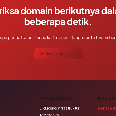
riksa domain berikutnya da
beberapa detik.
npa pendaftaran. Tanpa kartu kredit. Tanpa kuota tersembun
Mulai cek gratis →
K
PERUSAHAAN
BAHAS
Didukung infrastruktur
Bahasa I
tepercaya