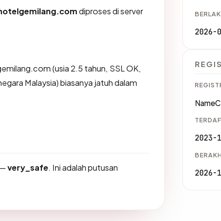
hotelgemilang.com
diproses di server
BERLAK
2026-
REGI
gemilang.com (usia 2.5 tahun, SSL OK,
negara Malaysia) biasanya jatuh dalam
REGIST
NameCh
TERDAF
2023-
BERAKH
—
very_safe
. Ini adalah putusan
2026-