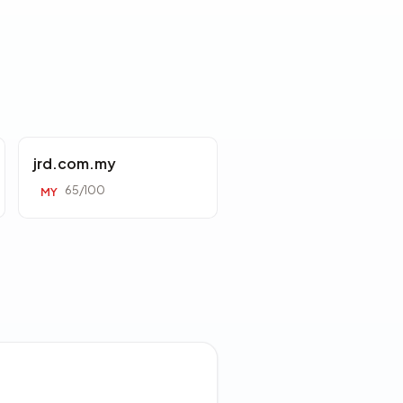
jrd.com.my
65/100
MY