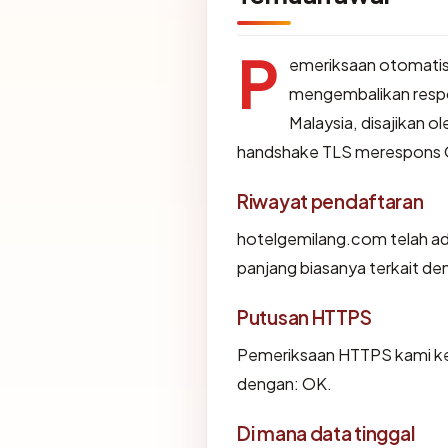
P
emeriksaan otomatis
mengembalikan resp
Malaysia, disajikan 
handshake TLS merespons 
Riwayat pendaftaran
hotelgemilang.com telah ad
panjang biasanya terkait d
Putusan HTTPS
Pemeriksaan HTTPS kami ke
dengan: OK.
Di mana data tinggal