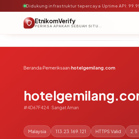
Didukung infrastruktur tepercaya
·
Uptime API: 99.
EtnikomVerify
PERIKSA APAKAH SEBUAH SITUS AMAN, TEPERCAYA, DAN TERVERIFIKASI DALAM HITUNGAN DETIK.
Beranda
›
Pemeriksaan
›
hotelgemilang.com
hotelgemilang.c
#4D67F424 · Sangat Aman
Malaysia
113.23.169.121
HTTPS Valid
2.5