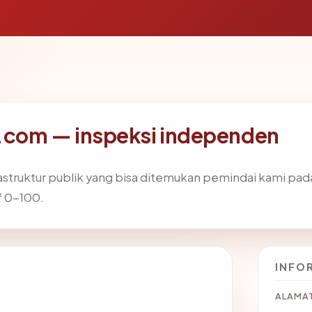
.com — inspeksi independen
frastruktur publik yang bisa ditemukan pemindai kami pa
f 0-100.
INFO
ALAMAT