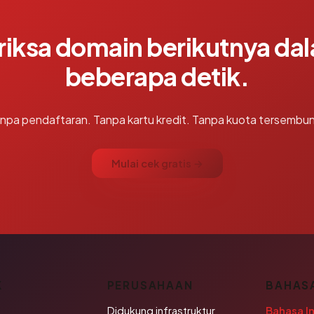
riksa domain berikutnya da
beberapa detik.
npa pendaftaran. Tanpa kartu kredit. Tanpa kuota tersembun
Mulai cek gratis →
K
PERUSAHAAN
BAHAS
Didukung infrastruktur
Bahasa I