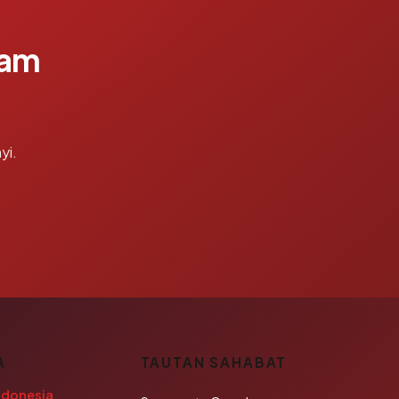
lam
yi.
A
TAUTAN SAHABAT
ndonesia