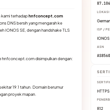
87.10
LOKASI
 kami terhadap
hnfconcept.com
Germa
ons DNS bersih yang mengarah ke
ISP / P
oleh IONOS SE, dengan handshake TLS
IONOS
ASN
AS856
e hnfconcept.com disimpulkan dengan:
SERTI
SERTIFI
ekitar 19.1 tahun. Domain berumur
HTTPS 
engan proyek mapan.
PENERB
R12