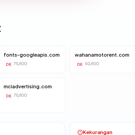
t
fonts-googleapis.com
wahanamotorent.com
75/100
50/100
DE
DE
mciadvertising.com
75/100
DE
Kekurangan