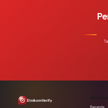
Pe
Ta
PRODU
EtnikomVerify
Beranda