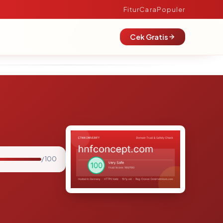
Fitur
Cara
Populer
Cek Gratis
/ 100