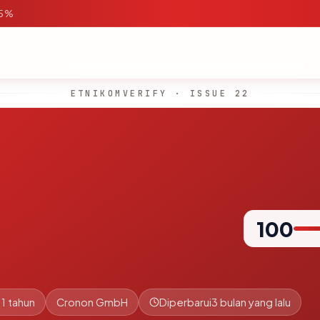
95%
ETNIKOMVERIFY · ISSUE 22
100
.1 tahun
Cronon GmbH
Diperbarui
3 bulan yang lalu