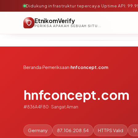
Didukung infrastruktur tepercaya
·
Uptime API: 99.
EtnikomVerify
PERIKSA APAKAH SEBUAH SITUS AMAN, TEPERCAYA, DAN TERVERIFIKASI DALAM HITUNGAN DETIK.
Beranda
›
Pemeriksaan
›
hnfconcept.com
hnfconcept.com
#836A4F80 · Sangat Aman
Germany
87.106.208.54
HTTPS Valid
19