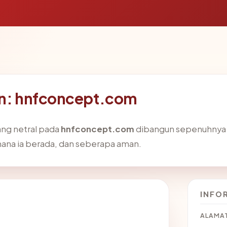
in: hnfconcept.com
ang netral pada
hnfconcept.com
dibangun sepenuhnya da
mana ia berada, dan seberapa aman.
INFO
ALAMAT