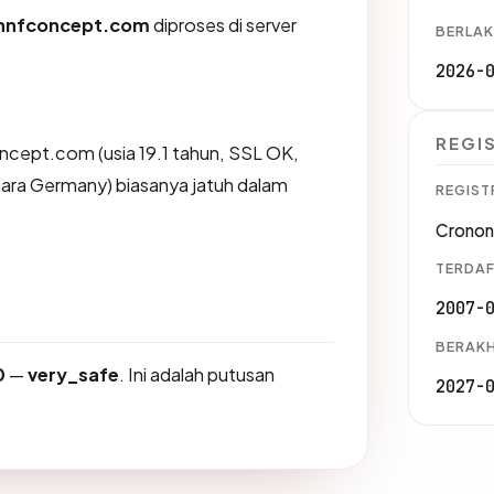
hnfconcept.com
diproses di server
BERLAK
2026-
REGI
ncept.com (usia 19.1 tahun, SSL OK,
ara Germany) biasanya jatuh dalam
REGIST
Crono
TERDAF
2007-
BERAKH
0
—
very_safe
. Ini adalah putusan
2027-