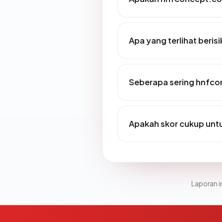
Apa yang terlihat beri
Seberapa sering hnfco
Apakah skor cukup un
Laporan in