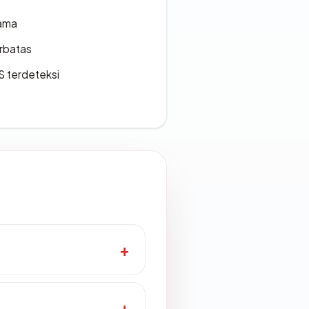
lama
erbatas
S terdeteksi