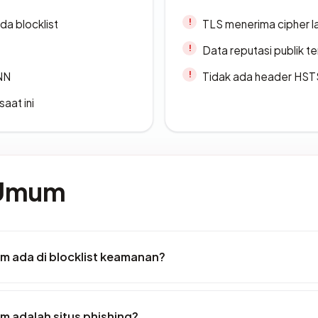
da blocklist
TLS menerima cipher 
Data reputasi publik t
ANN
Tidak ada header HST
saat ini
 Umum
 ada di blocklist keamanan?
 adalah situs phishing?