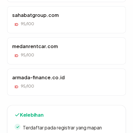
sahabatgroup.com
95/100
ID
medanrentcar.com
95/100
ID
armada-finance.co.id
95/100
ID
Kelebihan
Terdaftar pada registrar yang mapan