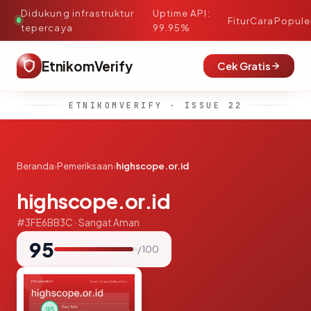
Didukung infrastruktur
Uptime API:
·
Fitur
Cara
Popule
tepercaya
99.95%
EtnikomVerify
Cek Gratis
ETNIKOMVERIFY · ISSUE 22
Beranda
›
Pemeriksaan
›
highscope.or.id
highscope.or.id
#3FE6BB3C · Sangat Aman
95
/ 100