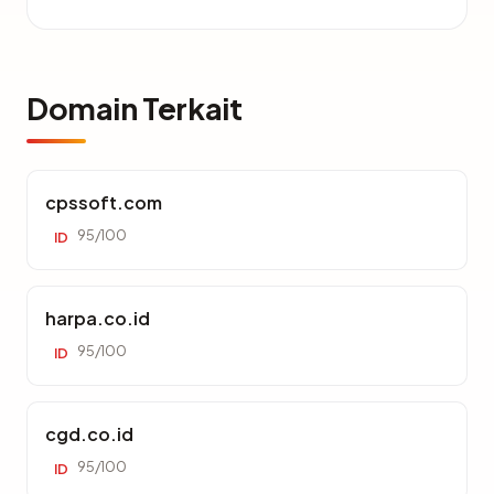
Domain Terkait
cpssoft.com
95/100
ID
harpa.co.id
95/100
ID
cgd.co.id
95/100
ID