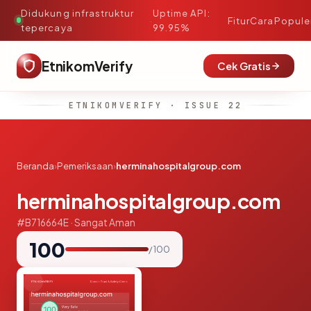
Didukung infrastruktur
Uptime API:
·
Fitur
Cara
Popule
tepercaya
99.95%
EtnikomVerify
Cek Gratis
ETNIKOMVERIFY · ISSUE 22
Beranda
›
Pemeriksaan
›
herminahospitalgroup.com
herminahospitalgroup.com
#B716664E · Sangat Aman
100
/ 100