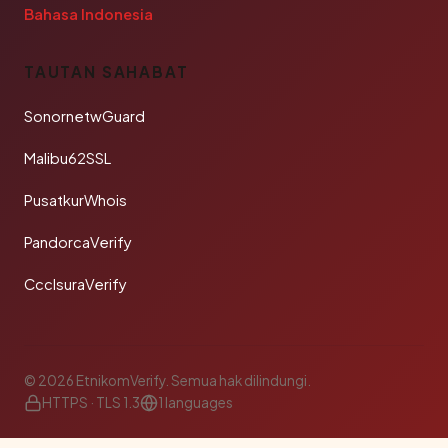
Bahasa Indonesia
TAUTAN SAHABAT
SonornetwGuard
Malibu62SSL
PusatkurWhois
PandorcaVerify
CcclsuraVerify
© 2026 EtnikomVerify. Semua hak dilindungi.
HTTPS · TLS 1.3
1 languages