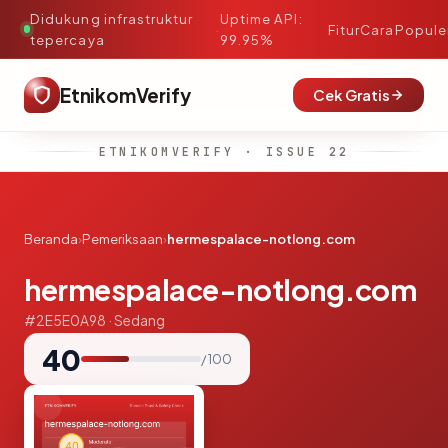
Didukung infrastruktur
Uptime API:
·
Fitur
Cara
Popule
tepercaya
99.95%
EtnikomVerify
Cek Gratis
ETNIKOMVERIFY · ISSUE 22
Beranda
›
Pemeriksaan
›
hermespalace-notlong.com
hermespalace-notlong.com
#2E5E0A98 · Sedang
40
/ 100