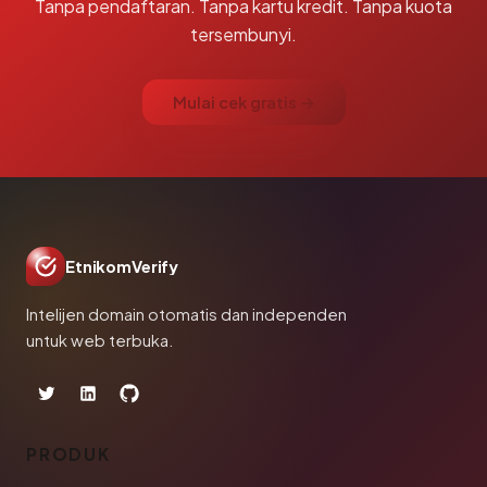
Tanpa pendaftaran. Tanpa kartu kredit. Tanpa kuota
tersembunyi.
Mulai cek gratis →
EtnikomVerify
Intelijen domain otomatis dan independen
untuk web terbuka.
PRODUK