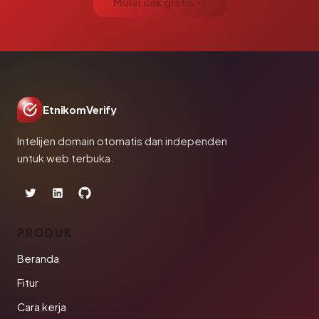
Mulai cek gratis →
EtnikomVerify
Intelijen domain otomatis dan independen
untuk web terbuka.
PRODUK
Beranda
Fitur
Cara kerja