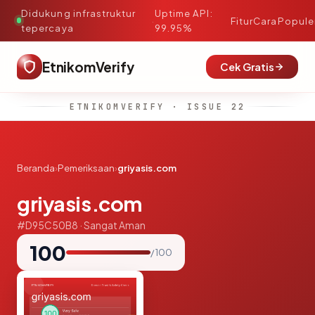
Didukung infrastruktur
Uptime API:
·
Fitur
Cara
Popule
tepercaya
99.95%
EtnikomVerify
Cek Gratis
ETNIKOMVERIFY · ISSUE 22
Beranda
›
Pemeriksaan
›
griyasis.com
griyasis.com
#D95C50B8 · Sangat Aman
100
/ 100