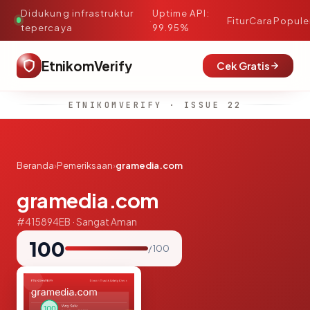
Didukung infrastruktur
Uptime API:
·
Fitur
Cara
Popule
tepercaya
99.95%
EtnikomVerify
Cek Gratis
ETNIKOMVERIFY · ISSUE 22
Beranda
›
Pemeriksaan
›
gramedia.com
gramedia.com
#415894EB · Sangat Aman
100
/ 100