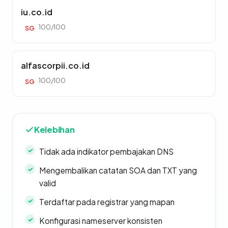
iu.co.id
100/100
SG
alfascorpii.co.id
100/100
SG
Kelebihan
Tidak ada indikator pembajakan DNS
Mengembalikan catatan SOA dan TXT yang
valid
Terdaftar pada registrar yang mapan
Konfigurasi nameserver konsisten