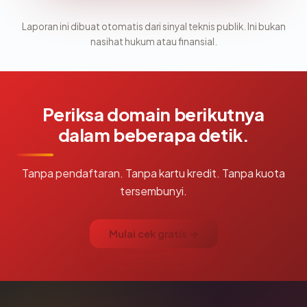
Laporan ini dibuat otomatis dari sinyal teknis publik. Ini bukan
nasihat hukum atau finansial.
Periksa domain berikutnya
dalam beberapa detik.
Tanpa pendaftaran. Tanpa kartu kredit. Tanpa kuota
tersembunyi.
Mulai cek gratis →