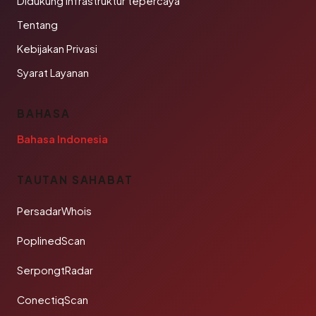
Didukung infrastruktur tepercaya
Tentang
Kebijakan Privasi
Syarat Layanan
BAHASA
Bahasa Indonesia
TAUTAN SAHABAT
PersadarWhois
PoplinedScan
SerpongtRadar
ConectiqScan