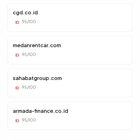
cgd.co.id
95/100
ID
medanrentcar.com
95/100
ID
sahabatgroup.com
95/100
ID
armada-finance.co.id
95/100
ID