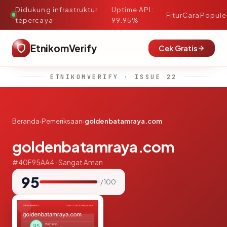
Didukung infrastruktur
Uptime API:
·
Fitur
Cara
Popule
tepercaya
99.95%
EtnikomVerify
Cek Gratis
ETNIKOMVERIFY · ISSUE 22
Beranda
›
Pemeriksaan
›
goldenbatamraya.com
goldenbatamraya.com
#40F95AA4 · Sangat Aman
95
/ 100