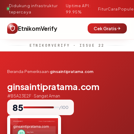
Didukung infrastruktur
Uptime API:
·
Fitur
Cara
Popule
tepercaya
99.95%
EtnikomVerify
Cek Gratis
ETNIKOMVERIFY · ISSUE 22
Beranda
›
Pemeriksaan
›
ginsaintipratama.com
ginsaintipratama.com
#B5A23E2F · Sangat Aman
85
/ 100