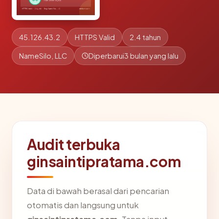
45.126.43.2
HTTPS Valid
2.4 tahun
NameSilo, LLC
Diperbarui
3 bulan yang lalu
Audit terbuka
ginsaintipratama.com
Data di bawah berasal dari pencarian
otomatis dan langsung untuk