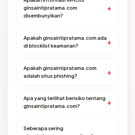
ginsaintipratama.com
disembunyikan?
Apakah ginsaintipratama.com ada
di blocklist keamanan?
Apakah ginsaintipratama.com
adalah situs phishing?
Apa yang terlihat berisiko tentang
ginsaintipratama.com?
Seberapa sering