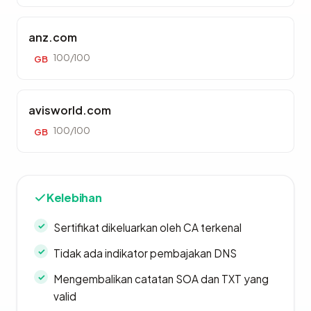
anz.com
100/100
GB
avisworld.com
100/100
GB
Kelebihan
Sertifikat dikeluarkan oleh CA terkenal
Tidak ada indikator pembajakan DNS
Mengembalikan catatan SOA dan TXT yang
valid