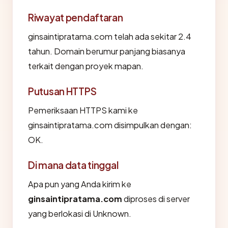
Riwayat pendaftaran
ginsaintipratama.com telah ada sekitar 2.4
tahun. Domain berumur panjang biasanya
terkait dengan proyek mapan.
Putusan HTTPS
Pemeriksaan HTTPS kami ke
ginsaintipratama.com disimpulkan dengan:
OK.
Di mana data tinggal
Apa pun yang Anda kirim ke
ginsaintipratama.com
diproses di server
yang berlokasi di Unknown.