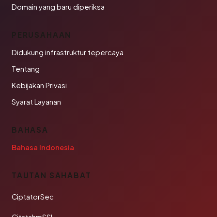
Domain yang baru diperiksa
PERUSAHAAN
Didukung infrastruktur tepercaya
Tentang
Kebijakan Privasi
Syarat Layanan
BAHASA
Bahasa Indonesia
TAUTAN SAHABAT
CiptatorSec