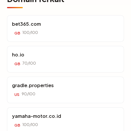
bet365.com
100/100
GB
ho.io
70/100
GB
gradle.properties
90/100
US
yamaha-motor.co.id
100/100
GB