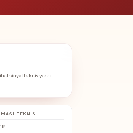
hat sinyal teknis yang
RMASI TEKNIS
 IP