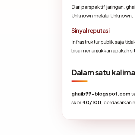
Dari perspektif jaringan, g
Unknown melalui Unknown.
Sinyal reputasi
Infrastruktur publik saja ti
bisa menunjukkan apakah sit
Dalam satu kalima
ghaib99-blogspot.com
sa
skor
40/100
, berdasarkan m