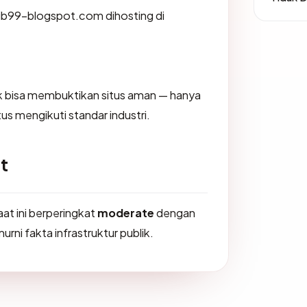
haib99-blogspot.com dihosting di
dak bisa membuktikan situs aman — hanya
us mengikuti standar industri.
t
at ini berperingkat
moderate
dengan
urni fakta infrastruktur publik.