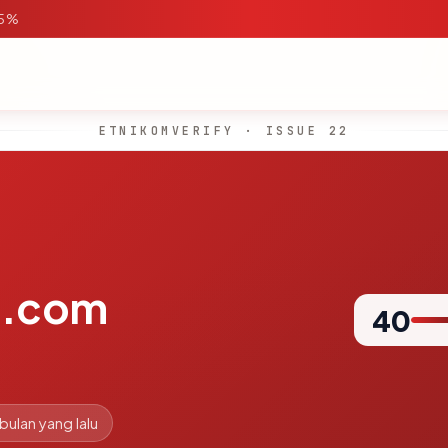
95%
ETNIKOMVERIFY · ISSUE 22
t.com
40
 bulan yang lalu