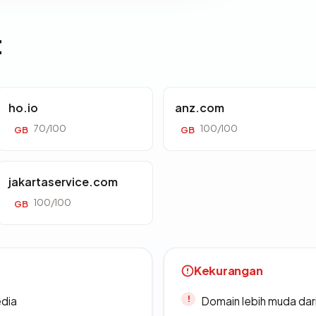
t
ho.io
anz.com
70/100
100/100
GB
GB
jakartaservice.com
100/100
GB
Kekurangan
edia
Domain lebih muda dari