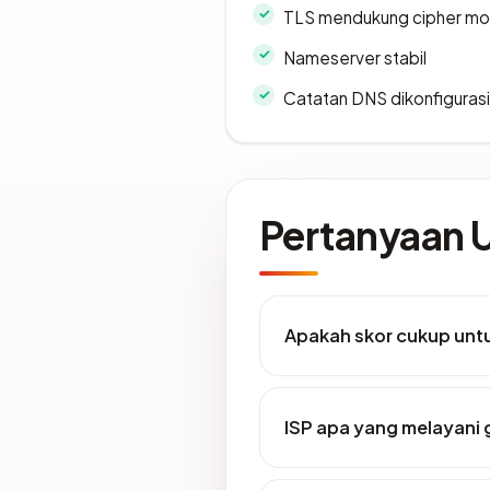
TLS mendukung cipher m
Nameserver stabil
Catatan DNS dikonfiguras
Pertanyaan
Apakah skor cukup un
ISP apa yang melayani