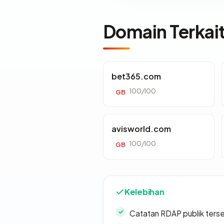
Domain Terkai
bet365.com
100/100
GB
avisworld.com
100/100
GB
Kelebihan
Catatan RDAP publik ters