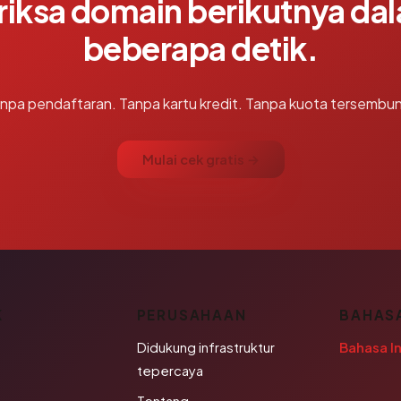
riksa domain berikutnya da
beberapa detik.
npa pendaftaran. Tanpa kartu kredit. Tanpa kuota tersembun
Mulai cek gratis →
K
PERUSAHAAN
BAHAS
Didukung infrastruktur
Bahasa I
tepercaya