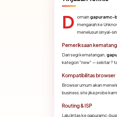
D
omain
gapuramc-bu
mengarah ke Unknow
menelusuri sinyal-sin
Pemeriksaan kematang
Dari segi kematangan,
gapu
kategori "new" — sekitar ? t
Kompatibilitas browser
Browser umum akan meneri
business.site jika probe kam
Routing & ISP
Lalu lintas ke gapuramc-busi