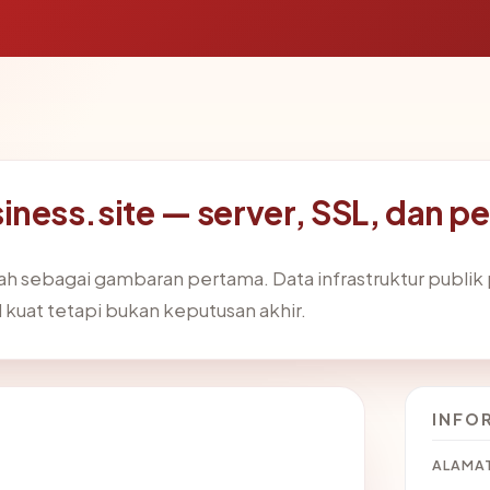
ess.site — server, SSL, dan pe
ah sebagai gambaran pertama. Data infrastruktur publik
l kuat tetapi bukan keputusan akhir.
INFO
ALAMAT