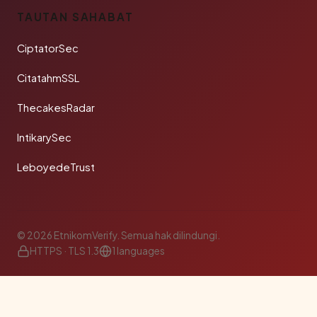
TAUTAN SAHABAT
CiptatorSec
CitatahmSSL
ThecakesRadar
IntikarySec
LeboyedeTrust
© 2026 EtnikomVerify. Semua hak dilindungi.
HTTPS · TLS 1.3
1 languages