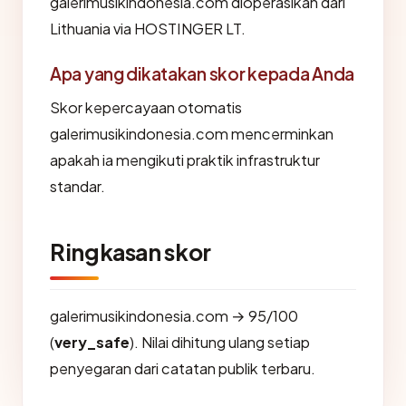
galerimusikindonesia.com dioperasikan dari
Lithuania via HOSTINGER LT.
Apa yang dikatakan skor kepada Anda
Skor kepercayaan otomatis
galerimusikindonesia.com mencerminkan
apakah ia mengikuti praktik infrastruktur
standar.
Ringkasan skor
galerimusikindonesia.com → 95/100
(
very_safe
). Nilai dihitung ulang setiap
penyegaran dari catatan publik terbaru.