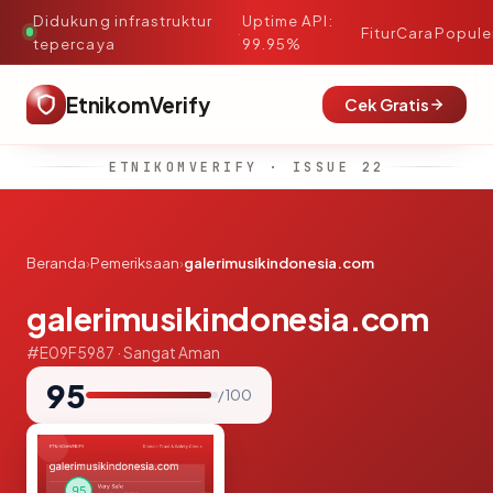
Didukung infrastruktur
Uptime API:
·
Fitur
Cara
Popule
tepercaya
99.95%
EtnikomVerify
Cek Gratis
ETNIKOMVERIFY · ISSUE 22
Beranda
›
Pemeriksaan
›
galerimusikindonesia.com
galerimusikindonesia.com
#E09F5987 · Sangat Aman
95
/ 100