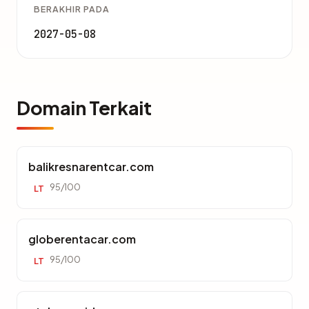
BERAKHIR PADA
2027-05-08
Domain Terkait
balikresnarentcar.com
95/100
LT
globerentacar.com
95/100
LT