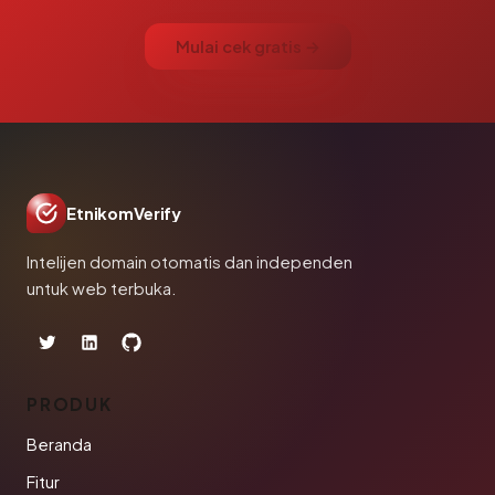
Mulai cek gratis →
EtnikomVerify
Intelijen domain otomatis dan independen
untuk web terbuka.
PRODUK
Beranda
Fitur