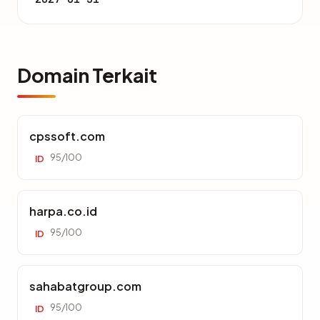
Domain Terkait
cpssoft.com
95/100
ID
harpa.co.id
95/100
ID
sahabatgroup.com
95/100
ID