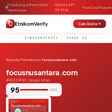
Didukung infrastruktur
Uptime API:
·
Fitur
Cara
Popule
tepercaya
99.95%
EtnikomVerify
Cek Gratis
ETNIKOMVERIFY · ISSUE 22
Beranda
›
Pemeriksaan
›
focusnusantara.com
focusnusantara.com
#9522A949 · Sangat Aman
95
/ 100