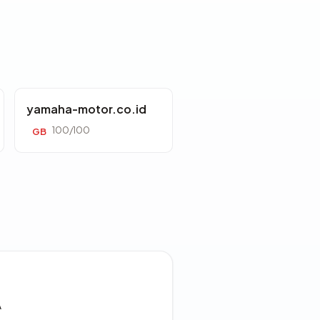
yamaha-motor.co.id
100/100
GB
A