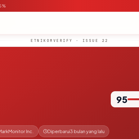
95%
ETNIKOMVERIFY · ISSUE 22
95
MarkMonitor Inc.
Diperbarui
3 bulan yang lalu