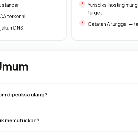
t standar
Yurisdiksi hosting mun
target
 CA terkenal
Catatan A tunggal — ta
ajakan DNS
 Umum
om diperiksa ulang?
tuk memutuskan?