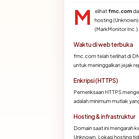
M
elihat
fmc.com
dar
hosting (Unknown),
(MarkMonitor Inc.)
Waktu di web terbuka
fmc.com telah terlihat di DN
untuk meninggalkan jejak re
Enkripsi (HTTPS)
Pemeriksaan HTTPS mengemba
adalah minimum mutlak yang 
Hosting & infrastruktur
Domain saat ini mengarah ke
Unknown. Lokasi hosting ti