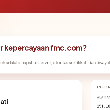
r kepercayaan fmc.com?
ah adalah snapshot server, otoritas sertifikat, dan riway
INFO
ALAMAT
ati
151.1