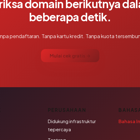
riksa domain berikutnya da
beberapa detik.
npa pendaftaran. Tanpa kartu kredit. Tanpa kuota tersembun
Mulai cek gratis →
K
PERUSAHAAN
BAHAS
Didukung infrastruktur
Bahasa I
tepercaya