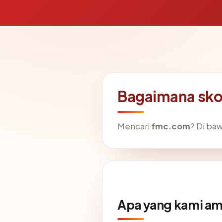
Bagaimana sko
Mencari
fmc.com
? Di baw
Apa yang kami am