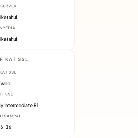
 SERVER
iketahui
ENYEDIA
iketahui
FIKAT SSL
KAT SSL
Valid
IT SSL
ly Intermediate R1
U SAMPAI
06-16