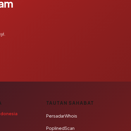
lam
yi.
A
TAUTAN SAHABAT
ndonesia
PersadarWhois
PoplinedScan