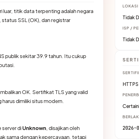
LOKASI
i luar, titik data terpenting adalah negara
Tidak D
 status SSL (OK), dan registrar
ISP / P
.
Tidak D
S publik sekitar 39.9 tahun. Itu cukup
SERTI
putasi.
SERTIFI
HTTPS 
likan OK. Sertifikat TLS yang valid
PENERB
harus dimiliki situs modern.
Certain
BERLAK
 server di
Unknown
, disajikan oleh
2026-
dak sama dengan kepercayaan, tetapi