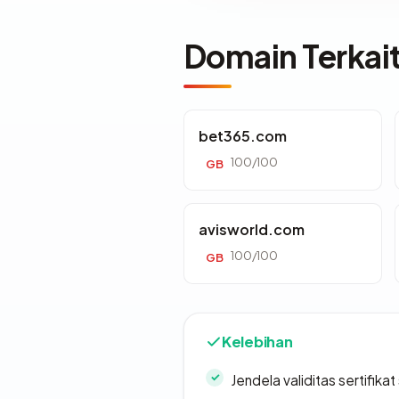
Domain Terkai
bet365.com
100/100
GB
avisworld.com
100/100
GB
Kelebihan
Jendela validitas sertifikat 