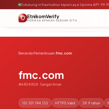
Didukung infrastruktur tepercaya
·
Uptime API: 99.
EtnikomVerify
PERIKSA APAKAH SEBUAH SITUS AMAN, TEPERCAYA, DAN TERVERIFIKASI DALAM HITUNGAN DETIK.
Beranda
›
Pemeriksaan
›
fmc.com
fmc.com
#64D41AD8 · Sangat Aman
151.101.194.133
HTTPS Valid
39.9 tahun