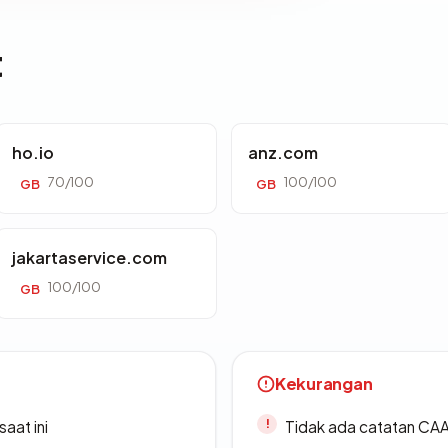
t
ho.io
anz.com
70/100
100/100
GB
GB
jakartaservice.com
100/100
GB
Kekurangan
saat ini
Tidak ada catatan CA