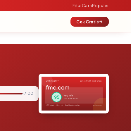
Fitur
Cara
Populer
Cek Gratis
/ 100