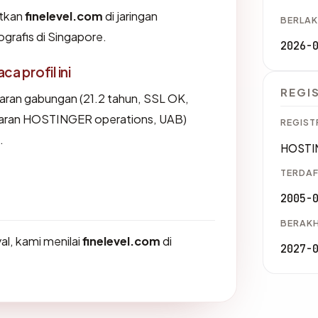
tkan
finelevel.com
di jaringan
BERLAK
rafis di Singapore.
2026-
 profil ini
REGI
aran gabungan (21.2 tahun, SSL OK,
taran HOSTINGER operations, UAB)
REGIST
.
HOSTIN
TERDAF
2005-
BERAKH
l, kami menilai
finelevel.com
di
2027-