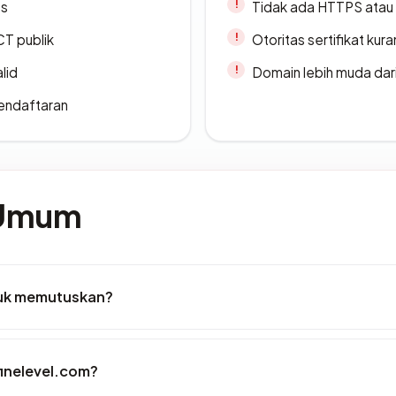
es
Tidak ada HTTPS atau s
CT publik
Otoritas sertifikat ku
lid
Domain lebih muda dari
endaftaran
 Umum
tuk memutuskan?
finelevel.com?