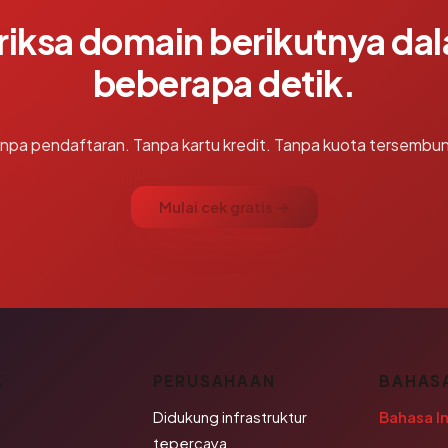
riksa domain berikutnya da
beberapa detik.
npa pendaftaran. Tanpa kartu kredit. Tanpa kuota tersembun
Mulai cek gratis →
K
PERUSAHAAN
BAHAS
Didukung infrastruktur
Bahasa I
tepercaya