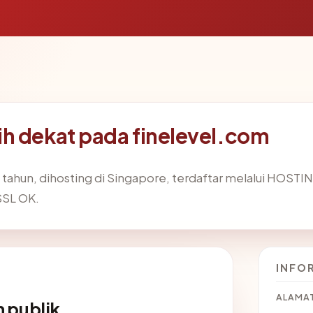
h dekat pada finelevel.com
2 tahun, dihosting di Singapore, terdaftar melalui HOST
 SSL OK.
INFO
ALAMAT
 publik