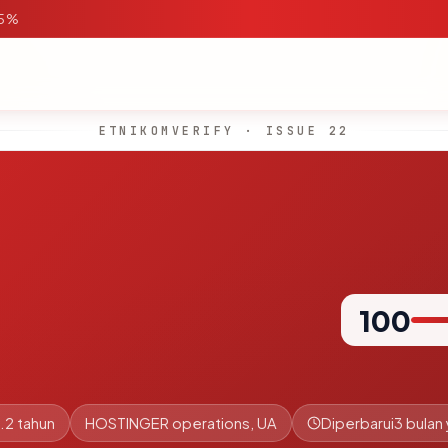
95%
ETNIKOMVERIFY · ISSUE 22
100
.2 tahun
HOSTINGER operations, UA
Diperbarui
3 bulan 