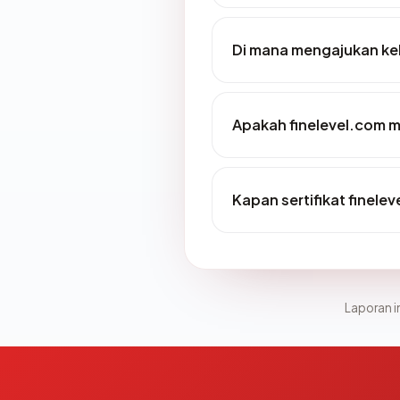
Di mana mengajukan kel
Apakah finelevel.com me
Kapan sertifikat finelev
Laporan in