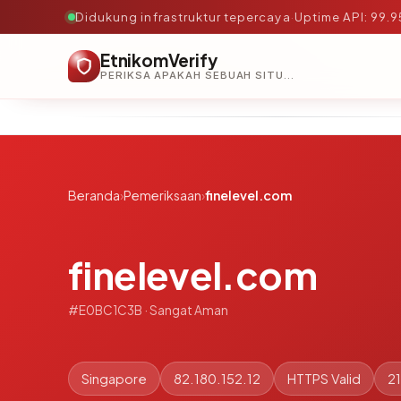
Didukung infrastruktur tepercaya
·
Uptime API: 99.
EtnikomVerify
PERIKSA APAKAH SEBUAH SITUS AMAN, TEPERCAYA, DAN TERVERIFIKASI DALAM HITUNGAN DETIK.
Beranda
›
Pemeriksaan
›
finelevel.com
finelevel.com
#E0BC1C3B · Sangat Aman
Singapore
82.180.152.12
HTTPS Valid
21