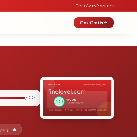
Fitur
Cara
Populer
Cek Gratis
/ 100
yang lalu