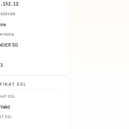
0.152.12
 SERVER
ore
ENYEDIA
NGER SG
83
FIKAT SSL
KAT SSL
Valid
IT SSL