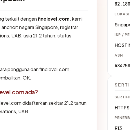
82.18
LOKASI
ang terkait dengan
finelevel.com
, kami
Singap
nchor: negara Singapore, registrar
ISP / P
s, UAB, usia 21.2 tahun, status
HOSTI
ASN
AS475
tara pengguna dan finelevel.com,
embalikan: OK.
SERTI
level.com ada?
SERTIFI
evel.com didaftarkan sekitar 21.2 tahun
HTTPS 
rations, UAB.
PENERB
R13