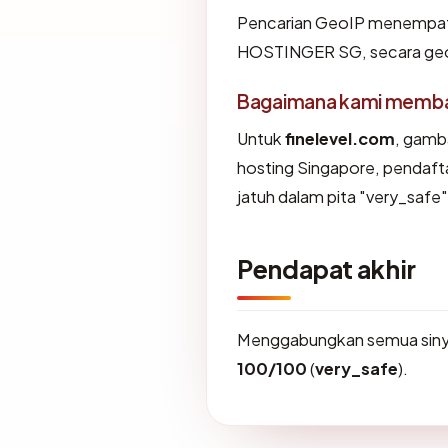
Pencarian GeoIP menempa
HOSTINGER SG, secara geog
Bagaimana kami membaca
Untuk
finelevel.com
, gamb
hosting Singapore, pendaf
jatuh dalam pita "very_safe"
Pendapat akhir
Menggabungkan semua sinya
100/100
(
very_safe
).