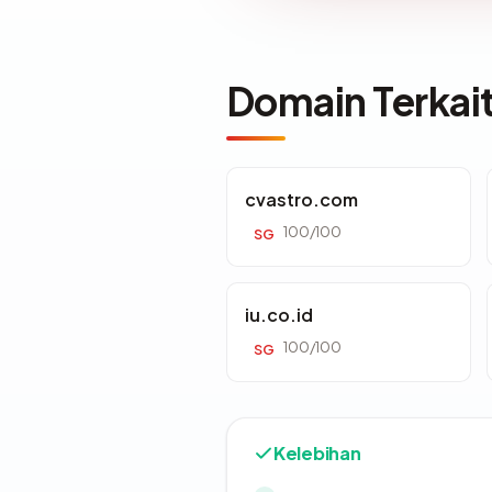
Domain Terkai
cvastro.com
100/100
SG
iu.co.id
100/100
SG
Kelebihan