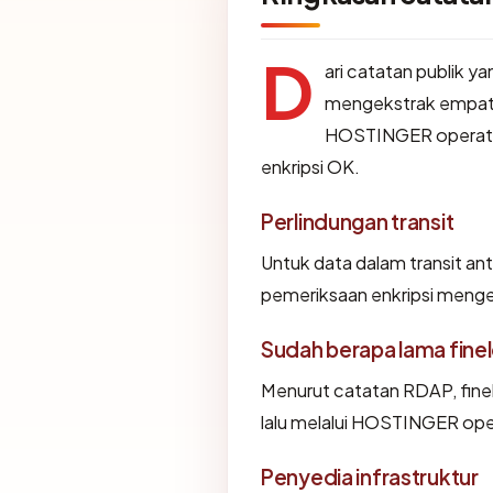
D
ari catatan publik y
mengekstrak empat a
HOSTINGER operation
enkripsi OK.
Perlindungan transit
Untuk data dalam transit an
pemeriksaan enkripsi meng
Sudah berapa lama fine
Menurut catatan RDAP, finel
lalu melalui HOSTINGER ope
Penyedia infrastruktur