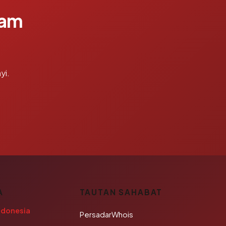
lam
yi.
A
TAUTAN SAHABAT
ndonesia
PersadarWhois