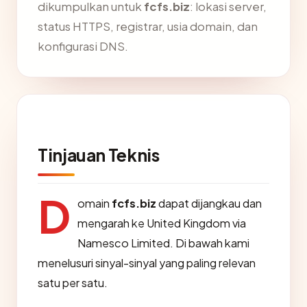
dikumpulkan untuk
fcfs.biz
: lokasi server,
status HTTPS, registrar, usia domain, dan
konfigurasi DNS.
Tinjauan Teknis
D
omain
fcfs.biz
dapat dijangkau dan
mengarah ke United Kingdom via
Namesco Limited. Di bawah kami
menelusuri sinyal-sinyal yang paling relevan
satu per satu.