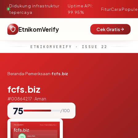
Didukung infrastruktur
Uptime API:
·
Fitur
Cara
Popule
tepercaya
99.95%
EtnikomVerify
Cek Gratis
ETNIKOMVERIFY · ISSUE 22
Beranda
›
Pemeriksaan
›
fcfs.biz
fcfs.biz
#00864217 · Aman
75
/ 100