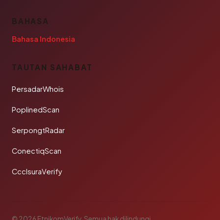
BAHASA
Bahasa Indonesia
TAUTAN SAHABAT
PersadarWhois
PoplinedScan
SerpongtRadar
ConectiqScan
CcclsuraVerify
© 2026 EtnikomVerify. Semua hak dilindungi.