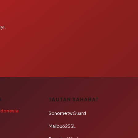
yi.
A
TAUTAN SAHABAT
ndonesia
SonornetwGuard
Malibu62SSL