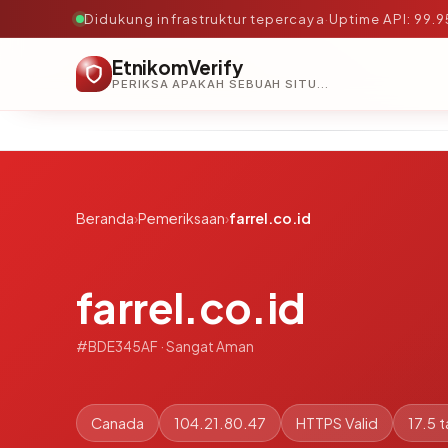
Didukung infrastruktur tepercaya
·
Uptime API: 99.
EtnikomVerify
PERIKSA APAKAH SEBUAH SITUS AMAN, TEPERCAYA, DAN TERVERIFIKASI DALAM HITUNGAN DETIK.
Beranda
›
Pemeriksaan
›
farrel.co.id
farrel.co.id
#BDE345AF · Sangat Aman
Canada
104.21.80.47
HTTPS Valid
17.5 