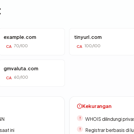
t
example.com
tinyurl.com
70/100
100/100
CA
CA
gmvaluta.com
60/100
CA
Kekurangan
ANN
WHOIS dilindungi priva
saat ini
Registrar berbasis di l