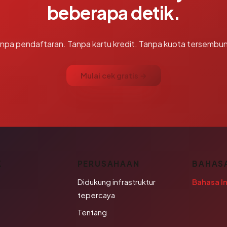
beberapa detik.
npa pendaftaran. Tanpa kartu kredit. Tanpa kuota tersembun
Mulai cek gratis →
K
PERUSAHAAN
BAHAS
Didukung infrastruktur
Bahasa I
tepercaya
Tentang