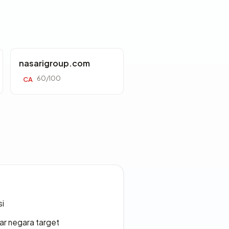
nasarigroup.com
60/100
CA
si
uar negara target