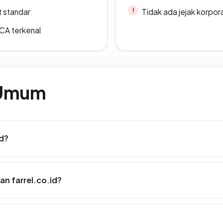
t standar
Tidak ada jejak korpora
 CA terkenal
 Umum
id?
n farrel.co.id?