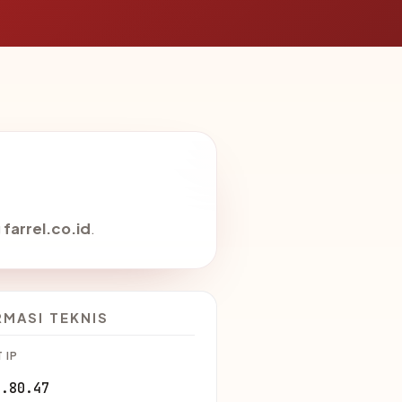
g
farrel.co.id
.
RMASI TEKNIS
 IP
1.80.47