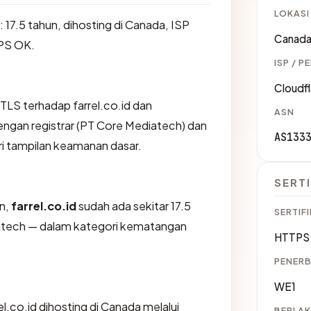
LOKASI
: 17.5 tahun, dihosting di Canada, ISP
Canad
TPS OK.
ISP / P
Cloudfl
LS terhadap farrel.co.id dan
ASN
gan registrar (PT Core Mediatech) dan
AS133
ri tampilan keamanan dasar.
SERTI
an,
farrel.co.id
sudah ada sekitar 17.5
SERTIFI
iatech — dalam kategori kematangan
HTTPS 
PENERB
WE1
rel.co.id dihosting di Canada melalui
BERLAK