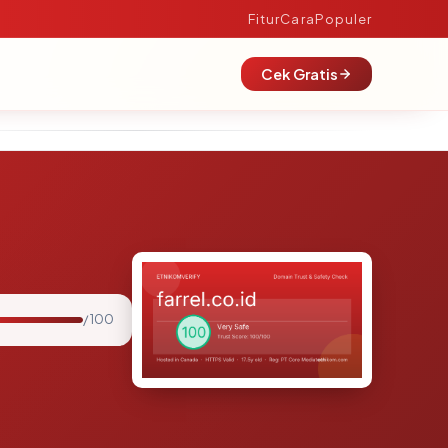
Fitur
Cara
Populer
Cek Gratis
/ 100