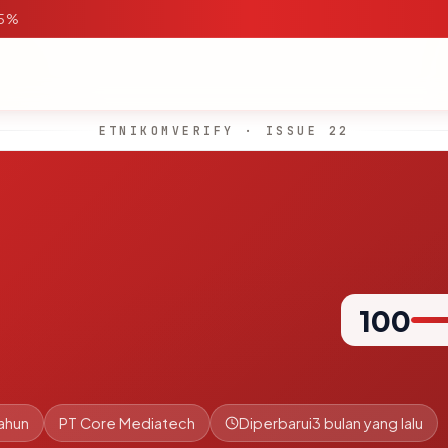
95%
ETNIKOMVERIFY · ISSUE 22
100
tahun
PT Core Mediatech
Diperbarui
3 bulan yang lalu