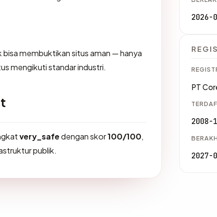
2026-
REGI
dak bisa membuktikan situs aman — hanya
us mengikuti standar industri.
REGIST
PT Cor
t
TERDAF
2008-
ingkat
very_safe
dengan skor
100/100
,
BERAKH
astruktur publik.
2027-