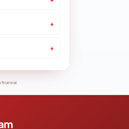
 finansial.
lam