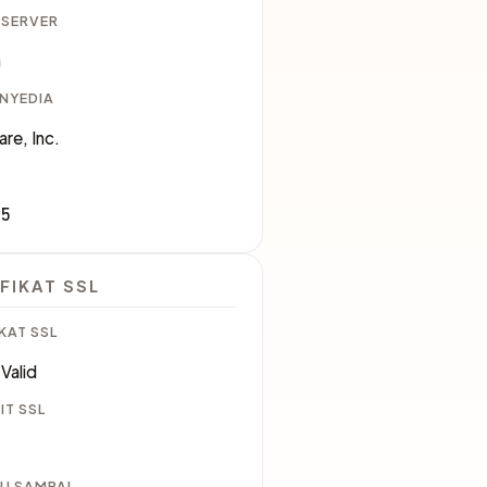
 SERVER
a
ENYEDIA
are, Inc.
35
FIKAT SSL
KAT SSL
Valid
IT SSL
U SAMPAI