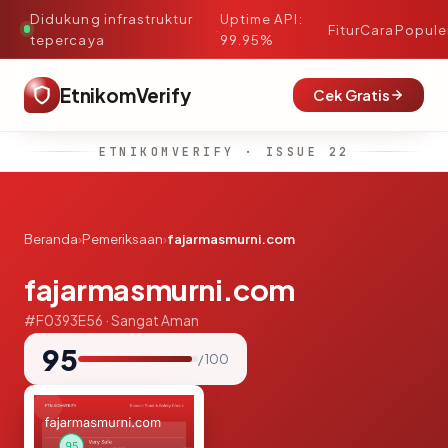
Didukung infrastruktur
Uptime API:
·
Fitur
Cara
Popule
tepercaya
99.95%
EtnikomVerify
Cek Gratis
ETNIKOMVERIFY · ISSUE 22
Beranda
›
Pemeriksaan
›
fajarmasmurni.com
fajarmasmurni.com
#F0393E56 · Sangat Aman
95
/ 100