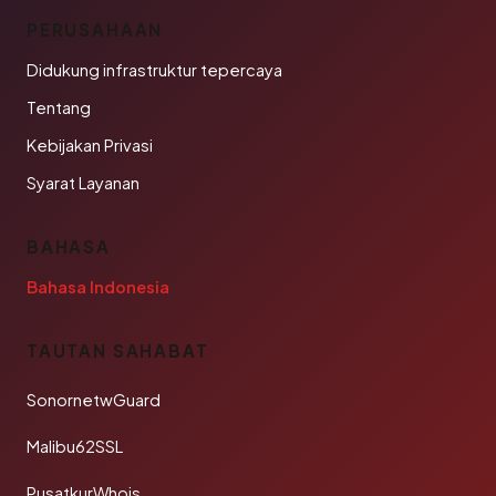
PERUSAHAAN
Didukung infrastruktur tepercaya
Tentang
Kebijakan Privasi
Syarat Layanan
BAHASA
Bahasa Indonesia
TAUTAN SAHABAT
SonornetwGuard
Malibu62SSL
PusatkurWhois