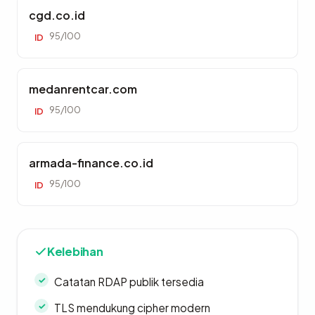
cgd.co.id
95/100
ID
medanrentcar.com
95/100
ID
armada-finance.co.id
95/100
ID
Kelebihan
Catatan RDAP publik tersedia
TLS mendukung cipher modern