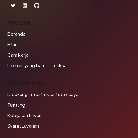
PRODUK
Beranda
Fitur
Cara kerja
Domain yang baru diperiksa
PERUSAHAAN
Didukung infrastruktur tepercaya
Tentang
Kebijakan Privasi
Syarat Layanan