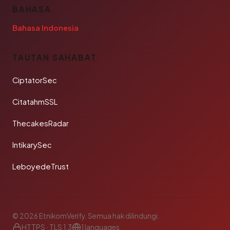
BAHASA
Bahasa Indonesia
TAUTAN SAHABAT
CiptatorSec
CitatahmSSL
ThecakesRadar
IntikarySec
LeboyedeTrust
© 2026 EtnikomVerify. Semua hak dilindungi.
HTTPS · TLS 1.3
1 languages