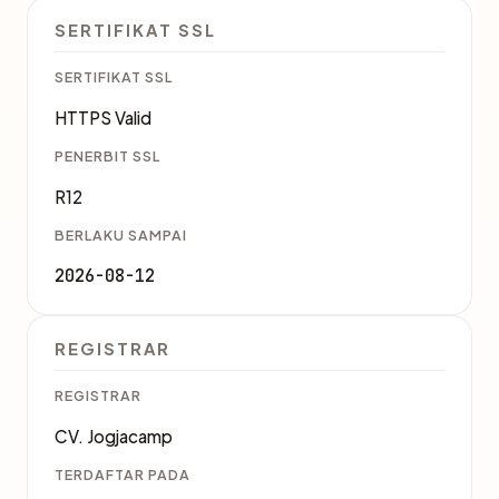
SERTIFIKAT SSL
SERTIFIKAT SSL
HTTPS Valid
PENERBIT SSL
R12
BERLAKU SAMPAI
2026-08-12
REGISTRAR
REGISTRAR
CV. Jogjacamp
TERDAFTAR PADA