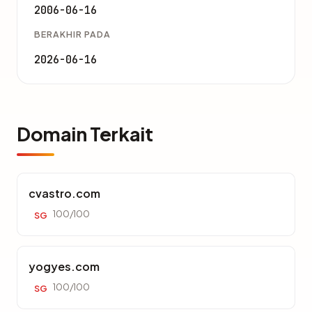
2006-06-16
BERAKHIR PADA
2026-06-16
Domain Terkait
cvastro.com
100/100
SG
yogyes.com
100/100
SG