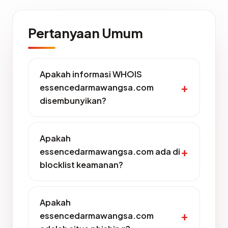
Pertanyaan Umum
Apakah informasi WHOIS
essencedarmawangsa.com
disembunyikan?
Apakah
essencedarmawangsa.com ada di
blocklist keamanan?
Apakah
essencedarmawangsa.com