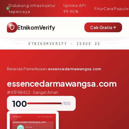
Didukung infrastruktur
Uptime API:
·
Fitur
Cara
Popule
tepercaya
99.95%
EtnikomVerify
Cek Gratis
ETNIKOMVERIFY · ISSUE 22
Beranda
›
Pemeriksaan
›
essencedarmawangsa.com
essencedarmawangsa.com
#43F8B422 · Sangat Aman
100
/ 100