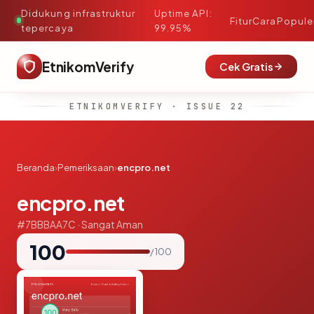
Didukung infrastruktur
Uptime API:
·
Fitur
Cara
Popule
tepercaya
99.95%
EtnikomVerify
Cek Gratis
ETNIKOMVERIFY · ISSUE 22
Beranda
›
Pemeriksaan
›
encpro.net
encpro.net
#7BBBAA7C · Sangat Aman
100
/ 100