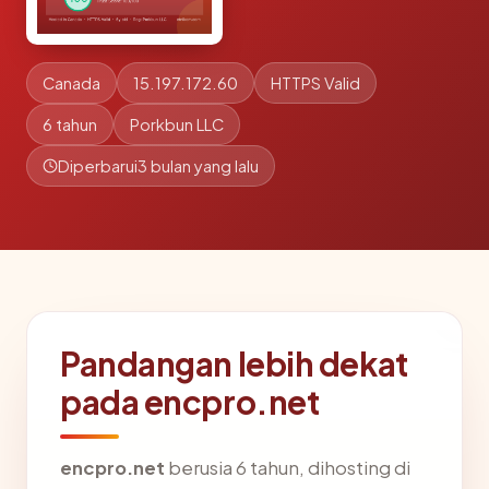
Canada
15.197.172.60
HTTPS Valid
6 tahun
Porkbun LLC
Diperbarui
3 bulan yang lalu
Pandangan lebih dekat
pada encpro.net
encpro.net
berusia 6 tahun, dihosting di