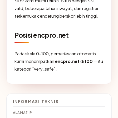
Skor kami murni teknis. Situs dengan SSL
valid, beberapa tahun riwayat, dan registrar
terkemuka cenderung berskor lebih tinggi.
Posisi encpro.net
Pada skala 0-100, pemeriksaan otomatis
kami menempatkan
encpro.net
di
100
— itu
kategori "very_safe".
INFORMASI TEKNIS
ALAMAT IP