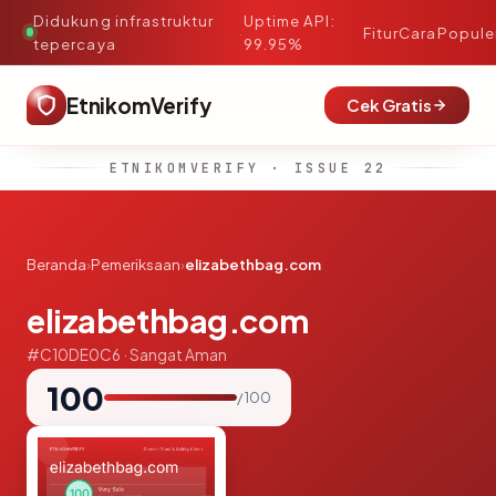
Didukung infrastruktur
Uptime API:
·
Fitur
Cara
Popule
tepercaya
99.95%
EtnikomVerify
Cek Gratis
ETNIKOMVERIFY · ISSUE 22
Beranda
›
Pemeriksaan
›
elizabethbag.com
elizabethbag.com
#C10DE0C6 · Sangat Aman
100
/ 100