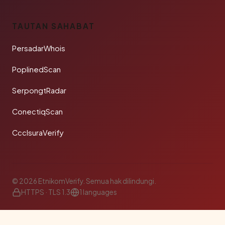
TAUTAN SAHABAT
PersadarWhois
PoplinedScan
SerpongtRadar
ConectiqScan
CcclsuraVerify
© 2026 EtnikomVerify. Semua hak dilindungi.
HTTPS · TLS 1.3
1 languages