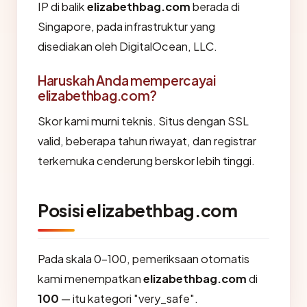
IP di balik
elizabethbag.com
berada di
Singapore, pada infrastruktur yang
disediakan oleh DigitalOcean, LLC.
Haruskah Anda mempercayai
elizabethbag.com?
Skor kami murni teknis. Situs dengan SSL
valid, beberapa tahun riwayat, dan registrar
terkemuka cenderung berskor lebih tinggi.
Posisi elizabethbag.com
Pada skala 0-100, pemeriksaan otomatis
kami menempatkan
elizabethbag.com
di
100
— itu kategori "very_safe".