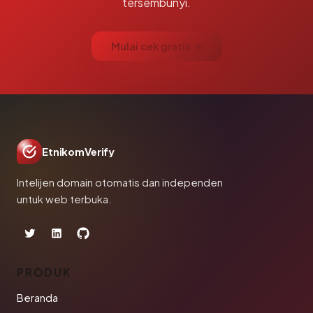
tersembunyi.
Mulai cek gratis →
EtnikomVerify
Intelijen domain otomatis dan independen
untuk web terbuka.
PRODUK
Beranda