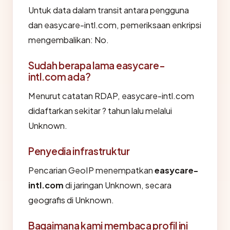
Untuk data dalam transit antara pengguna
dan easycare-intl.com, pemeriksaan enkripsi
mengembalikan: No.
Sudah berapa lama easycare-
intl.com ada?
Menurut catatan RDAP, easycare-intl.com
didaftarkan sekitar ? tahun lalu melalui
Unknown.
Penyedia infrastruktur
Pencarian GeoIP menempatkan
easycare-
intl.com
di jaringan Unknown, secara
geografis di Unknown.
Bagaimana kami membaca profil ini